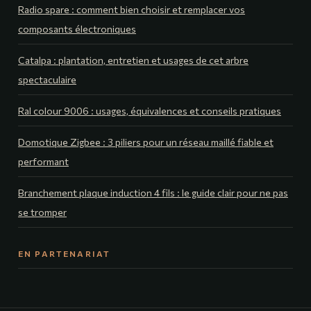
Radio spare : comment bien choisir et remplacer vos
composants électroniques
Catalpa : plantation, entretien et usages de cet arbre
spectaculaire
Ral colour 9006 : usages, équivalences et conseils pratiques
Domotique Zigbee : 3 piliers pour un réseau maillé fiable et
performant
Branchement plaque induction 4 fils : le guide clair pour ne pas
se tromper
EN PARTENARIAT