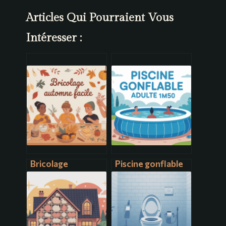
Articles Qui Pourraient Vous
Intéresser :
Bricolage
Piscine gonflable
automne facile : 15
adulte 1m50
idées créatives et
hauteur : le guide
rapides à réaliser
pour bien choisir