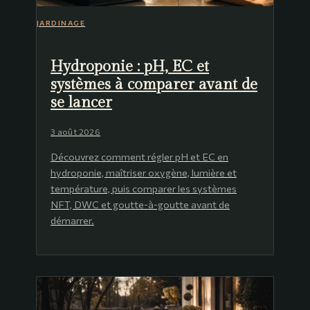
JARDINAGE
Hydroponie : pH, EC et
systèmes à comparer avant de
se lancer
3 août 2026
Découvrez comment régler pH et EC en
hydroponie, maîtriser oxygène, lumière et
température, puis comparer les systèmes
NFT, DWC et goutte-à-goutte avant de
démarrer.