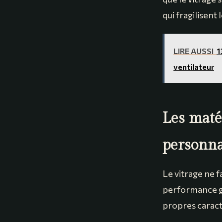
qui fragilisent 
LIRE AUSSI
1
ventilateur
Les matér
personna
Le vitrage ne f
performance gl
propres caracté