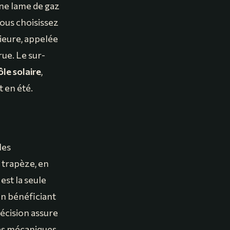
ne lame de gaz
vous choisissez
rieure, appelée
rue. Le sur-
le solaire
,
t en été.
les
 trapèze, en
st la seule
en bénéficiant
écision assure
ntes mécaniques