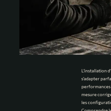
L’installation 
s’adapter parf
performances é
mesure corrige
les configurat
Comprendre les 