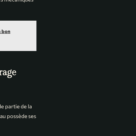
n bon
trage
e partie de la
iau possède ses