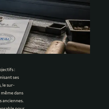
ectifs :
misant ses
 le sur-
s, même dans
s anciennes.
pensable pour