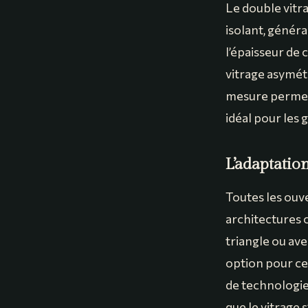
Le double vitr
isolant, génér
l’épaisseur de 
vitrage asymétr
mesure permet
idéal pour les 
L’adaptatio
Toutes les ouv
architectures 
triangle ou av
option pour ce
de technologie
que le vitrage 