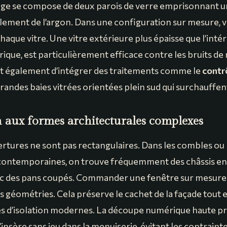
age se compose de deux parois de verre emprisonnant u
alement de l’argon. Dans une configuration sur mesure, 
chaque vitre. Une vitre extérieure plus épaisse que l’inté
ique, est particulièrement efficace contre les bruits de 
 également d’intégrer des traitements comme le
contrô
grandes baies vitrées orientées plein sud qui surchauffen
n aux formes architecturales complexes
ertures ne sont pas rectangulaires. Dans les combles ou 
contemporaines, on trouve fréquemment des châssis en
ec des pans coupés. Commander une fenêtre sur mesure e
s géométries. Cela préserve le cachet de la façade tout 
s d’isolation modernes. La découpe numérique haute pr
s’insère sans jeu dans la menuiserie, évitant les contrai