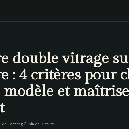
e double vitrage su
 : 4 critères pour c
 modèle et maîtris
t
 de Lestang
·
6 min de lecture