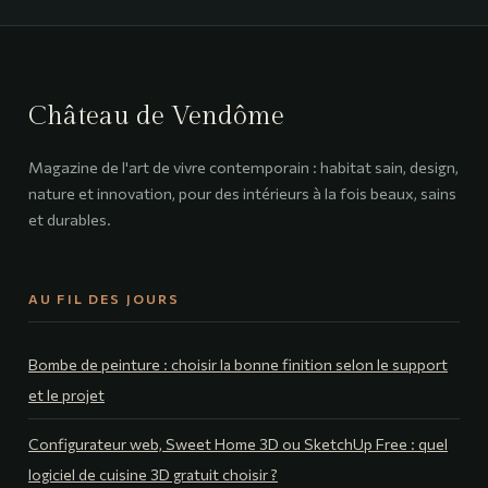
aménagement et
modèles pour
décoration pour
retarder l’EHPAD
un cocon lumineux
et rester
autonome
Château de Vendôme
Magazine de l'art de vivre contemporain : habitat sain, design,
nature et innovation, pour des intérieurs à la fois beaux, sains
et durables.
AU FIL DES JOURS
Bombe de peinture : choisir la bonne finition selon le support
et le projet
Configurateur web, Sweet Home 3D ou SketchUp Free : quel
logiciel de cuisine 3D gratuit choisir ?