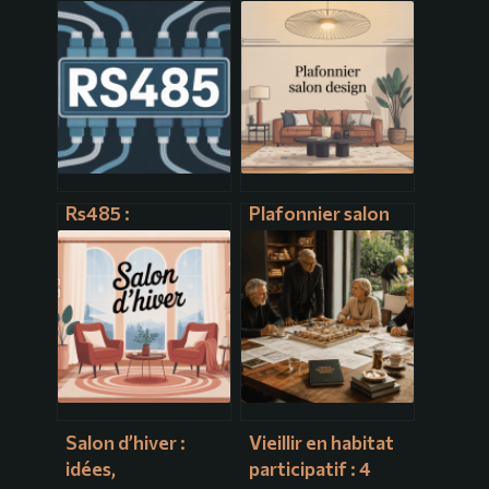
Rs485 :
Plafonnier salon
comprendre,
design : comment
choisir et utiliser
choisir le modèle
ce bus de
idéal pour votre
communication
intérieur
industrielle
Salon d’hiver :
Vieillir en habitat
idées,
participatif : 4