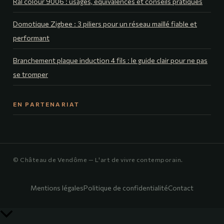
Ral colour 9006 : usages, équivalences et conseils pratiques
Domotique Zigbee : 3 piliers pour un réseau maillé fiable et
performant
Branchement plaque induction 4 fils : le guide clair pour ne pas
se tromper
EN PARTENARIAT
© Château de Vendôme — L'art de vivre contemporain.
Mentions légales
Politique de confidentialité
Contact
Retour