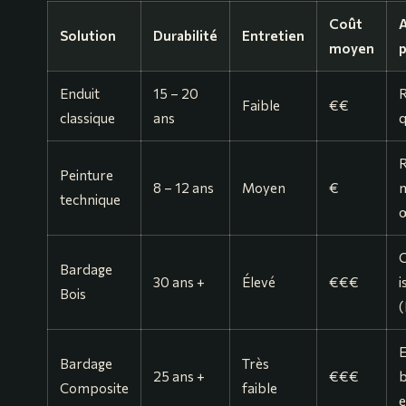
Coût
Solution
Durabilité
Entretien
moyen
p
Enduit
15 – 20
Faible
€€
classique
ans
q
R
Peinture
8 – 12 ans
Moyen
€
m
technique
C
Bardage
30 ans +
Élevé
€€€
i
Bois
(
E
Bardage
Très
25 ans +
€€€
b
Composite
faible
e