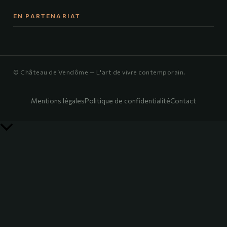
EN PARTENARIAT
© Château de Vendôme — L'art de vivre contemporain.
Mentions légales
Politique de confidentialité
Contact
Retour
en
haut