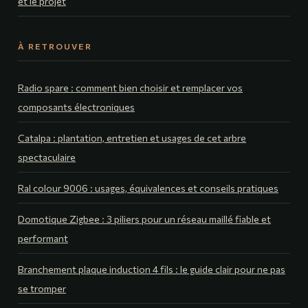
et le projet
À RETROUVER
Radio spare : comment bien choisir et remplacer vos
composants électroniques
Catalpa : plantation, entretien et usages de cet arbre
spectaculaire
Ral colour 9006 : usages, équivalences et conseils pratiques
Domotique Zigbee : 3 piliers pour un réseau maillé fiable et
performant
Branchement plaque induction 4 fils : le guide clair pour ne pas
se tromper