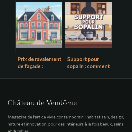
cuivre : méthodes
tailles et conseils
fiables et erreurs à
pour bien la choisir
éviter
Prix de ravalement
Support pour
de façade :
sopalin : comment
comprendre et
choisir un modèle
maîtriser votre
pratique et
budget
esthétique
Château de Vendôme
Magazine de l'art de vivre contemporain : habitat sain, design,
nature et innovation, pour des intérieurs à la fois beaux, sains
et durables.