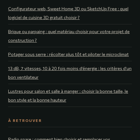
Configurateur web, Sweet Home 3D ou SketchUp Free : quel
logiciel de cuisine 3D gratuit choisir ?
Brique ou parpaing : quel matériau choisir pour votre projet de
construction ?
Potager sous serre : récolter plus tôt et piloter le microclimat
13 dB, 7 vitesses, 10 à 20 fois moins d’énergie : les critères d’un
bon ventilateur
Lustres pour salon et salle à manger : choisir la bonne taille, le
bon style et la bonne hauteur
À RETROUVER
Radio spare : comment bien choisir et remplacer vos