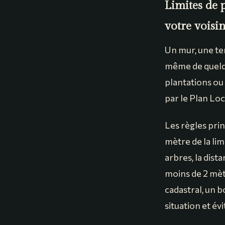
Limites de 
votre voisin
Un mur, une te
même de quelqu
plantations ou
par le Plan Lo
Les règles prin
mètre de la li
arbres, la dist
moins de 2 mètr
cadastral, un 
situation et év