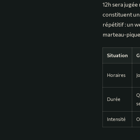
12h sera jugée
constituent un
répétitif : un 
marteau-piqueu
Situation
G
Horaires
J
Q
Durée
s
Intensité
O