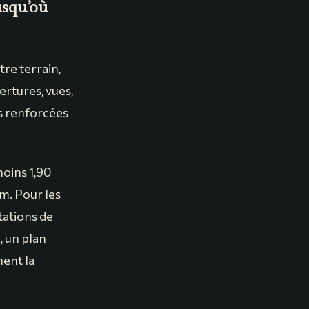
usqu’où
re terrain,
rtures, vues,
is renforcées
moins 1,90
m. Pour les
tations de
, un plan
ment la