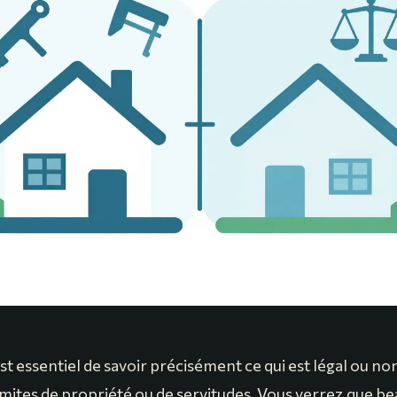
l est essentiel de savoir précisément ce qui est légal ou n
limites de propriété ou de servitudes. Vous verrez que b