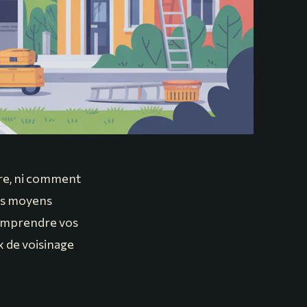
aire, ni comment
des moyens
 comprendre vos
x de voisinage