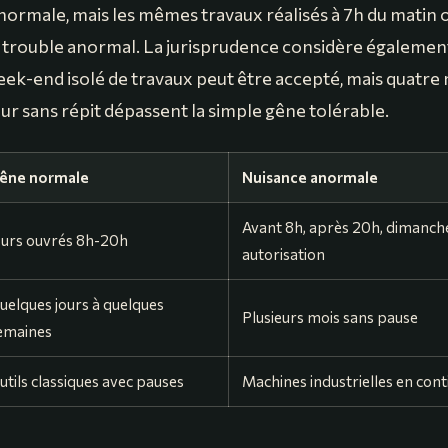
 normale, mais les mêmes travaux réalisés à 7h du matin
 trouble anormal. La jurisprudence considère également
week-end isolé de travaux peut être accepté, mais quatre
r sans répit dépassent la simple gêne tolérable.
êne normale
Nuisance anormale
Avant 8h, après 20h, dimanch
ours ouvrés 8h-20h
autorisation
uelques jours à quelques
Plusieurs mois sans pause
emaines
utils classiques avec pauses
Machines industrielles en cont