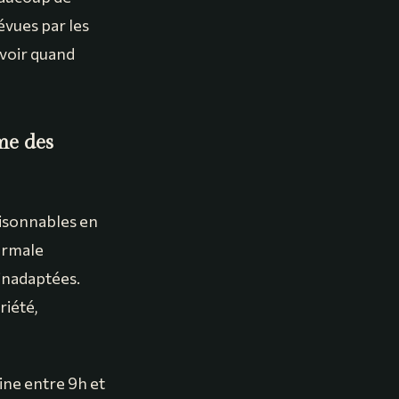
évues par les
avoir quand
me des
raisonnables en
normale
 inadaptées.
riété,
ine entre 9h et