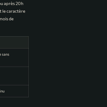
 ou après 20h
 le caractère
 mois de
e sans
inu