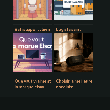
Bati support : bien
Logista saint
choisir et installer
nazaire : services,
son bâti pour wc
accès et
suspendu
informations
pratiques
Que vaut vraiment
Choisir la meilleure
la marque elsay
enceinte
pour vos achats
connectée : 3
high-tech
écosystèmes et 5
critères