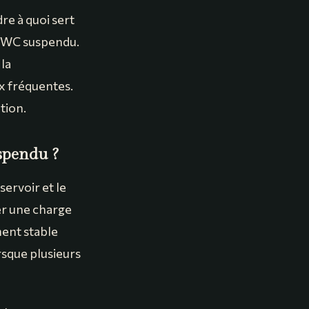
re à quoi sert
re WC suspendu.
 la
ix fréquentes.
tion.
spendu ?
servoir et le
er une charge
ment stable
orsque plusieurs