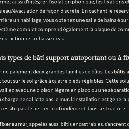
met aussi d’intégrer l’isolation phonique, les fixations et
eau/évacuation de façon discrète. En cachant le réservo
rière un habillage, vous obtenez une salle de bains épur
ystème complet comprend également la plaque de com
 qui actionne la chasse d’eau.
nts types de bâti support autoportant ou à f
rincipalement deux grandes familles de bâtis. Les
bâtis 
tout sur le sol grâce à quatre pieds réglables. Cette solu
vaillez avec une cloison légère en placo ou une séparat
a charge ne sollicite pas le mur. L’installation est génér
écessite pas de percer profondément dans la structure.
fixer au mur
, appelés aussi bâtis encastrables, s’ancren