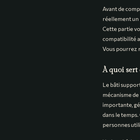
Avant de compar
réellement un b
Cette partie vou
compatibilité a
Vous pourrez r
À quoi ser
Le bâti support
mécanisme de c
importante, g
dans le temps. 
personnes util