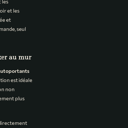
 les
ir et les
ée et
mande, seul
ixer au mur
autoportants
tion est idéale
ion non
alement plus
t directement