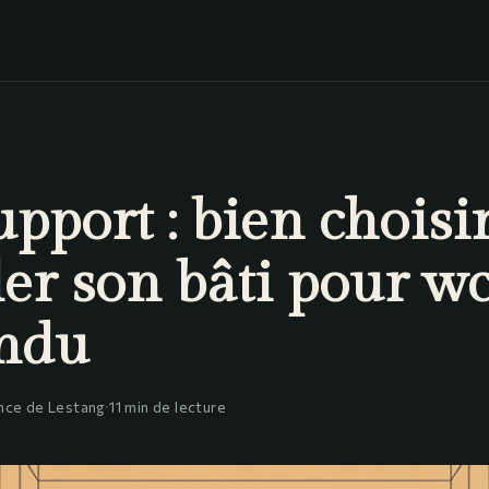
upport : bien choisir
ler son bâti pour w
ndu
nce de Lestang
·
11 min de lecture