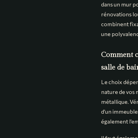
dans un mur po
rénovations lo
combinent fixat
une polyvalenc
Comment cho
salle de bai
Le choix dépen
nature de vos m
métallique. Véri
d’un immeuble a
également l’em