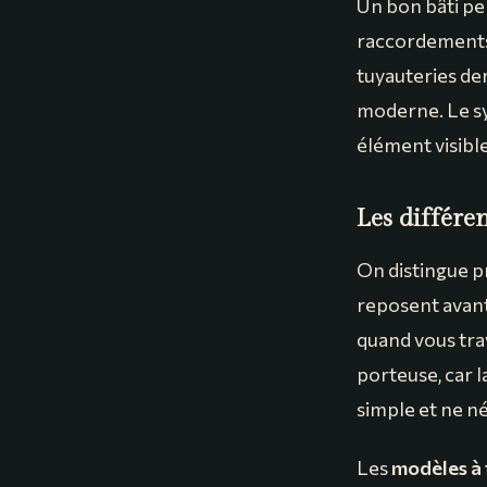
Un bon bâti per
raccordements 
tuyauteries der
moderne. Le s
élément visible
Les différe
On distingue p
reposent avant 
quand vous tra
porteuse, car l
simple et ne n
Les
modèles à 