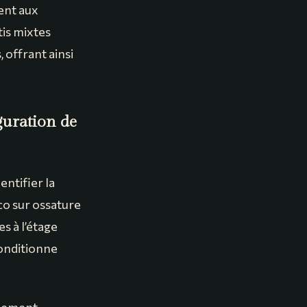
ent aux
tis mixtes
 offrant ainsi
guration de
ntifier la
co sur ossature
es à l’étage
conditionne