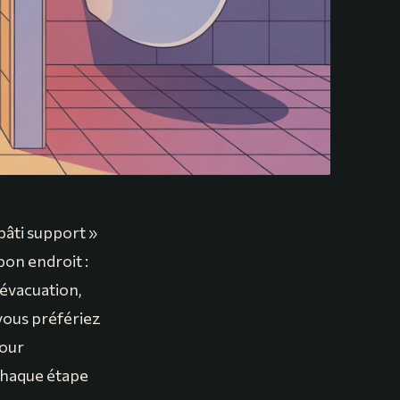
bâti support »
bon endroit :
, évacuation,
vous préfériez
pour
 chaque étape