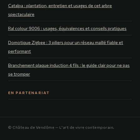
Catalpa : plantation, entretien et usages de cet arbre
spectaculaire
Ral colour 9006 : usages, équivalences et conseils pratiques
Domotique Zigbee : 3 piliers pour un réseau maillé fiable et
performant
Branchement plaque induction 4 fils : le guide clair pour ne pas
se tromper
EN PARTENARIAT
© Château de Vendôme — L'art de vivre contemporain.