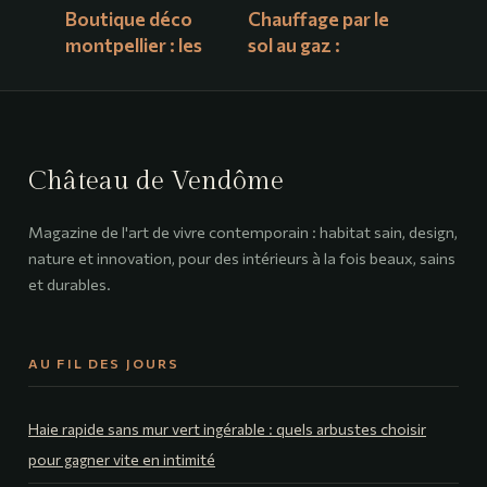
Boutique déco
Chauffage par le
montpellier : les
sol au gaz :
meilleures
confort
adresses pour
thermique intégral
sublimer votre
et économies
intérieur
d’énergie durables
Château de Vendôme
Magazine de l'art de vivre contemporain : habitat sain, design,
nature et innovation, pour des intérieurs à la fois beaux, sains
et durables.
AU FIL DES JOURS
Haie rapide sans mur vert ingérable : quels arbustes choisir
pour gagner vite en intimité