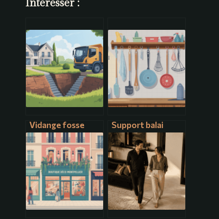
Intéresser :
Vidange fosse
Support balai
septique tarif : ce
mural : comment
qu’il faut vraiment
choisir et
prévoir en budget
organiser
efficacement vos
rangements