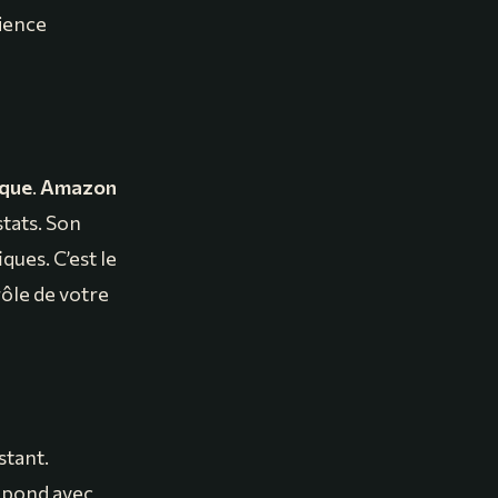
rience
que
.
Amazon
tats. Son
iques. C’est le
rôle de votre
stant.
pond avec