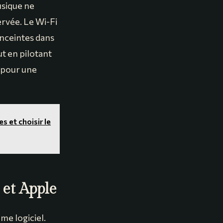
usique ne
ervée. Le Wi-Fi
enceintes dans
t en pilotant
s pour une
s et choisir le
 et Apple
me logiciel.