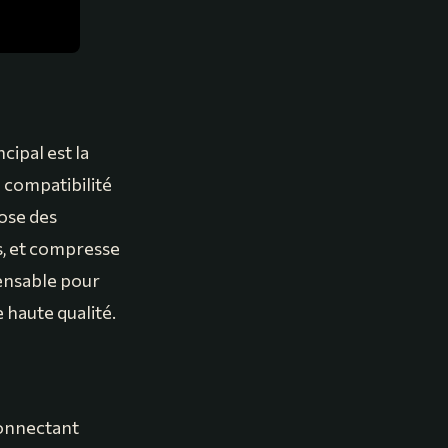
cipal est la
a compatibilité
pose des
s, et compresse
spensable pour
 haute qualité.
connectant