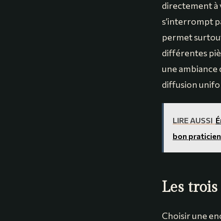
directement à v
s’interrompt pa
permet surtou
différentes piè
une ambiance d
diffusion unif
LIRE AUSSI
É
bon praticien
Les troi
Choisir une en