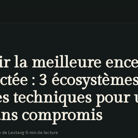
r la meilleure ence
tée : 3 écosystèmes
es techniques pour
ans compromis
 de Lestang
·
6 min de lecture