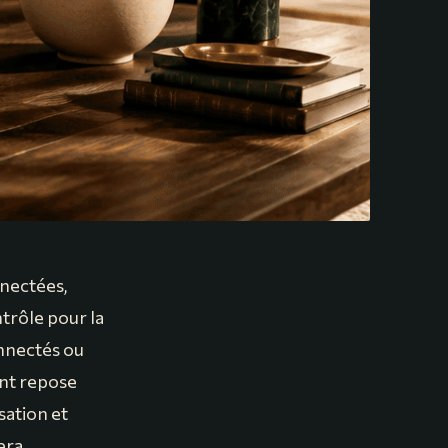
nnectées,
trôle pour la
onnectés ou
ent repose
sation et
era