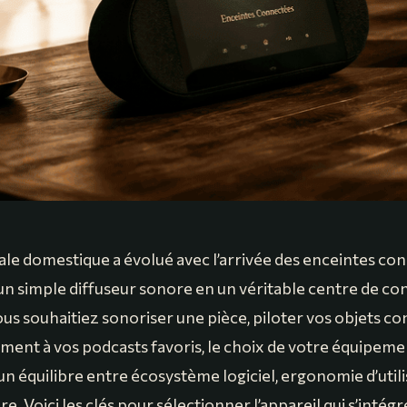
ale domestique a évolué avec l’arrivée des enceintes co
n simple diffuseur sonore en un véritable centre de con
us souhaitiez sonoriser une pièce, piloter vos objets c
ment à vos podcasts favoris, le choix de votre équipem
n équilibre entre écosystème logiciel, ergonomie d’utili
e. Voici les clés pour sélectionner l’appareil qui s’intégr