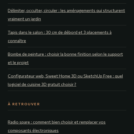
Délimiter, occulter, circuler : les aménagements qui structurent
vraiment un jardin
Tapis dans le salon : 30 cm de débord et 3 placements à
connaître
Bombe de peinture : choisir la bonne finition selon le support
et le projet
Configurateur web, Sweet Home 3D ou SketchUp Free : quel
logiciel de cuisine 3D gratuit choisir ?
À RETROUVER
Radio spare : comment bien choisir et remplacer vos
composants électroniques