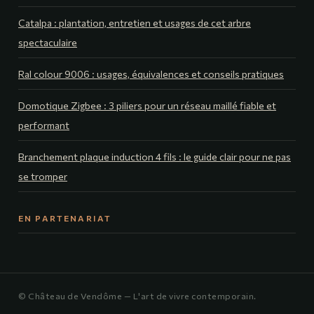
Catalpa : plantation, entretien et usages de cet arbre
spectaculaire
Ral colour 9006 : usages, équivalences et conseils pratiques
Domotique Zigbee : 3 piliers pour un réseau maillé fiable et
performant
Branchement plaque induction 4 fils : le guide clair pour ne pas
se tromper
EN PARTENARIAT
© Château de Vendôme — L'art de vivre contemporain.