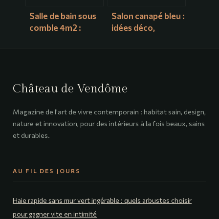
Salle de bain sous
Salon canapé bleu :
comble 4m2 :
idées déco,
idées et plans pour
associations de
optimiser chaque
couleurs et styles
centimètre
tendance
Château de Vendôme
Magazine de l'art de vivre contemporain : habitat sain, design,
nature et innovation, pour des intérieurs à la fois beaux, sains
et durables.
AU FIL DES JOURS
Haie rapide sans mur vert ingérable : quels arbustes choisir
pour gagner vite en intimité