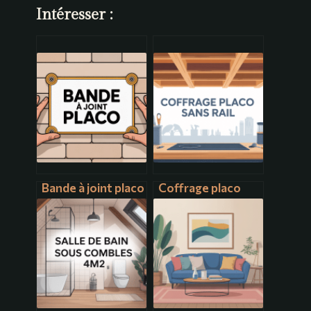
Intéresser :
Bande à joint placo
Coffrage placo
: conseils
sans rail :
essentiels pour
méthodes simples
des joints invisibles
et astuces de pro