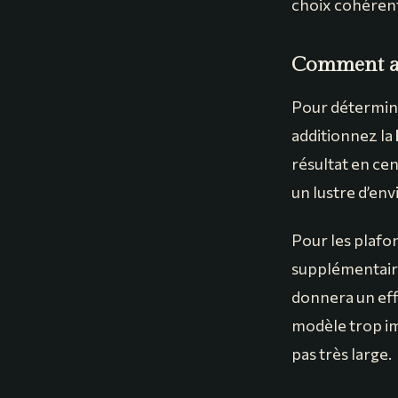
choix cohérent
Comment ada
Pour déterminer
additionnez la
résultat en ce
un lustre d’env
Pour les plafo
supplémentaire
donnera un effe
modèle trop im
pas très large.