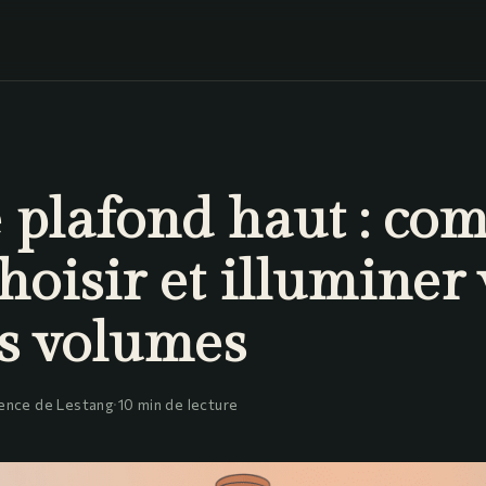
e plafond haut : c
hoisir et illuminer 
s volumes
ence de Lestang
·
10 min de lecture