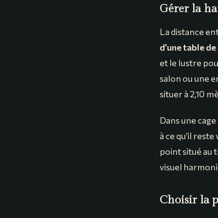
Gérer la ha
La distance entr
d’une table de
et le lustre p
salon ou une en
situer à 2,10 
Dans une cage d
à ce qu’il rest
point situé au 
visuel harmoni
Choisir la