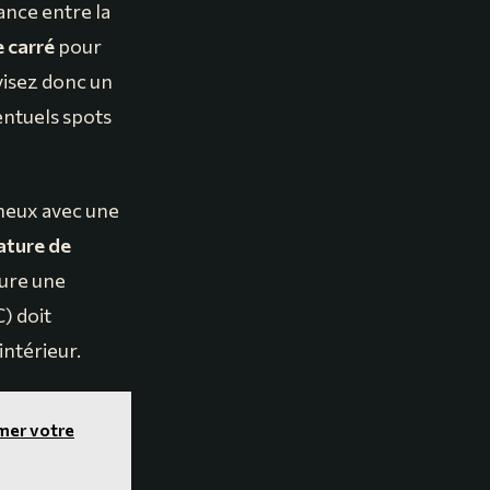
ance entre la
 carré
pour
visez donc un
ventuels spots
ineux avec une
ture de
cure une
) doit
intérieur.
imer votre