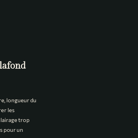
lafond
re, longueur du
er les
lairage trop
es pour un