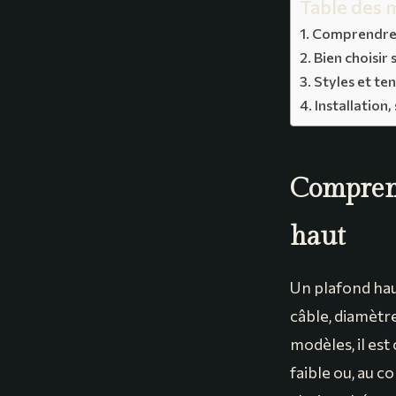
Table des 
Comprendre l
Bien choisir 
Styles et te
Installation
Comprend
haut
Un plafond hau
câble, diamètre
modèles, il es
faible ou, au c