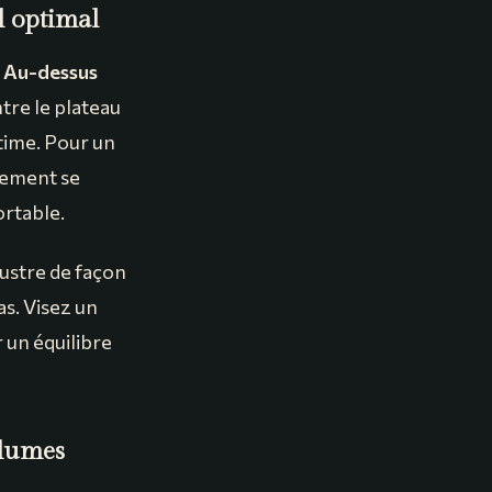
l optimal
.
Au-dessus
tre le plateau
ntime. Pour un
alement se
ortable.
lustre de façon
as. Visez un
 un équilibre
olumes