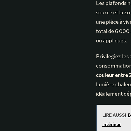
Les plafonds h
source et la z
une pièce à viv
total de 6 000 
ou appliques.
Privilégiez le
consommation r
couleur entre 
lumière chaleur
idéalement dép
LIRE AUSSI
B
intérieur