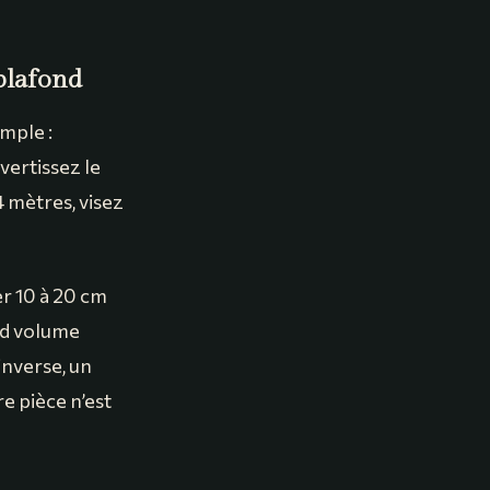
 plafond
imple :
nvertissez le
 mètres, visez
er 10 à 20 cm
nd volume
inverse, un
e pièce n’est