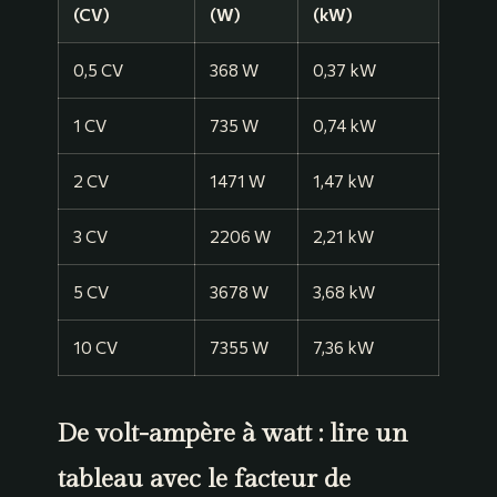
(CV)
(W)
(kW)
0,5 CV
368 W
0,37 kW
1 CV
735 W
0,74 kW
2 CV
1471 W
1,47 kW
3 CV
2206 W
2,21 kW
5 CV
3678 W
3,68 kW
10 CV
7355 W
7,36 kW
De volt-ampère à watt : lire un
tableau avec le facteur de