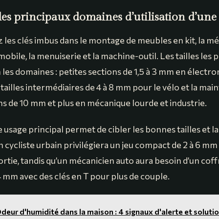
les principaux domaines d’utilisation d’une
 les clés imbus dans le montage de meubles en kit, la m
obile, la menuiserie et la machine-outil. Les tailles les p
 les domaines : petites sections de 1,5 à 3 mm en électr
ailles intermédiaires de 4 à 8 mm pour le vélo et la mai
ns de 10 mm et plus en mécanique lourde et industrie.
e usage principal permet de cibler les bonnes tailles et l
 cycliste urbain privilégiera un jeu compact de 2 à 6 mm 
rtie, tandis qu’un mécanicien auto aura besoin d’un cof
14 mm avec des clés en T pour plus de couple.
deur d'humidité dans la maison : 4 signaux d'alerte et soluti