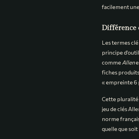
facilement une
Différence 
Les termes clé
principe d’outil
comme
Allen
e
fiches produit
« empreinte 6 p
Cette pluralité
jeu de clés Al
norme français
quelle que soit