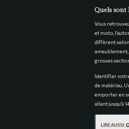
Quels sont 
Vous retrouvez
et moto, l’autom
diffèrent selon
ameublement, t
grosses sectio
Identifier votr
de matériau. Un
emporter en so
allant jusqu’à 
LIRE AUSSI
O