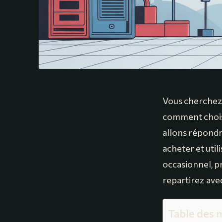
Vous cherchez à
comment choisi
allons répondre
acheter et uti
occasionnel, p
repartirez avec
Table des 