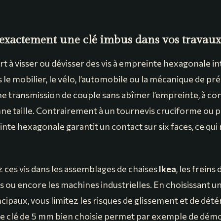
 exactement une clé imbus dans vos travaux
rt à visser ou dévisser des vis à empreinte hexagonale in
le mobilier, le vélo, l’automobile ou la mécanique de préc
e transmission de couple sans abîmer l’empreinte, à co
onne taille. Contrairement à un tournevis cruciforme ou p
einte hexagonale garantit un contact sur six faces, ce qui
 ces vis dans les assemblages de chaises
Ikea
, les freins 
 ou encore les machines industrielles. En choisissant un
cipaux, vous limitez les risques de glissement et de dété
Une clé de 5 mm bien choisie permet par exemple de dém