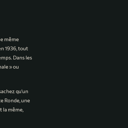
t le même
n 1936, tout
emps. Dans les
nale » ou
 sachez qu’un
te Ronde, une
st la même,