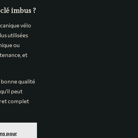
 clé imbus ?
écanique vélo
lus utilisées
onique ou
ntenance, et
a bonne qualité
qu’il peut
fret complet
ons pour