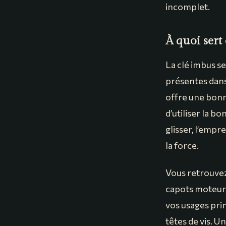
incomplet.
À quoi sert
La clé imbus se
présentes dans 
offre une bonn
d’utiliser la b
glisser, l’empr
la force.
Vous retrouvez
capots moteurs
vos usages prin
têtes de vis. 