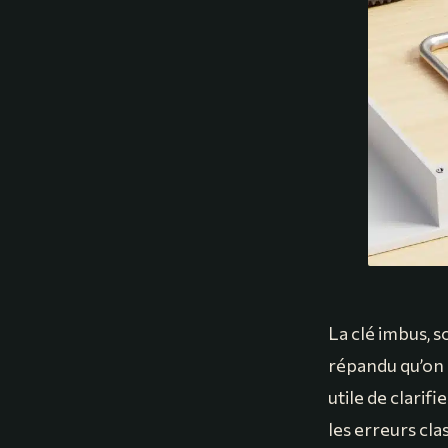
La clé imbus, s
répandu qu’on n
utile de clarif
les erreurs cla