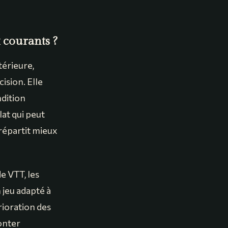
 courants ?
térieure,
ision. Elle
ndition
lat qui peut
 répartit mieux
de VTT, les
 jeu adapté à
rioration des
onter