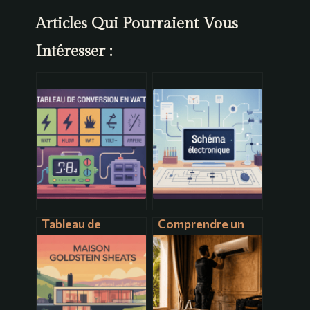
Articles Qui Pourraient Vous
Intéresser :
Tableau de
Comprendre un
conversion en
schéma
watt : guide
électronique :
pratique pour
bases, lecture et
convertir vos
bonnes pratiques
puissances