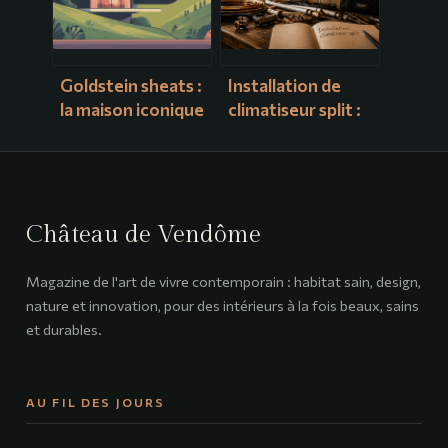
Goldstein sheats :
Installation de
la maison iconique
climatiseur split :
qui fascine
30 bars de
toujours los
pression et 4
angeles
étapes pour une
pose conforme
Château de Vendôme
Magazine de l'art de vivre contemporain : habitat sain, design,
nature et innovation, pour des intérieurs à la fois beaux, sains
et durables.
AU FIL DES JOURS