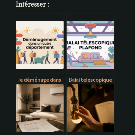
Intéresser :
Je déménage dans
Balai telescopique
un autre
plafond : guide
département :
complet pour
démarches, aides
choisir et bien
et organisation
l’utiliser