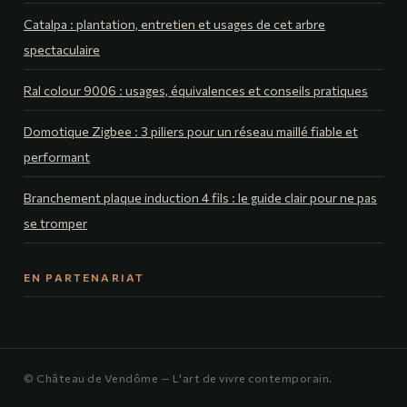
Catalpa : plantation, entretien et usages de cet arbre
spectaculaire
Ral colour 9006 : usages, équivalences et conseils pratiques
Domotique Zigbee : 3 piliers pour un réseau maillé fiable et
performant
Branchement plaque induction 4 fils : le guide clair pour ne pas
se tromper
EN PARTENARIAT
© Château de Vendôme — L'art de vivre contemporain.