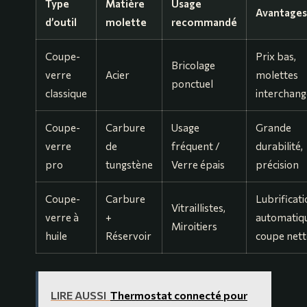
Type
Matière
Usage
Avantages
d’outil
molette
recommandé
Coupe-
Prix bas,
Bricolage
verre
Acier
molettes
ponctuel
classique
interchang
Coupe-
Carbure
Usage
Grande
verre
de
fréquent /
durabilité,
pro
tungstène
Verre épais
précision
Coupe-
Carbure
Lubrificat
Vitraillistes,
verre à
+
automatiqu
Miroitiers
huile
Réservoir
coupe nett
LIRE AUSSI
Thermostat connecté pour