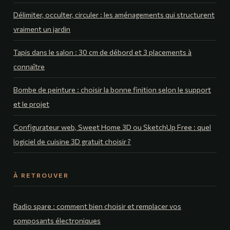
Délimiter, occulter, circuler : les aménagements qui structurent
vraiment un jardin
Tapis dans le salon : 30 cm de débord et 3 placements à
connaître
Bombe de peinture : choisir la bonne finition selon le support
et le projet
Configurateur web, Sweet Home 3D ou SketchUp Free : quel
logiciel de cuisine 3D gratuit choisir ?
À RETROUVER
Radio spare : comment bien choisir et remplacer vos
composants électroniques