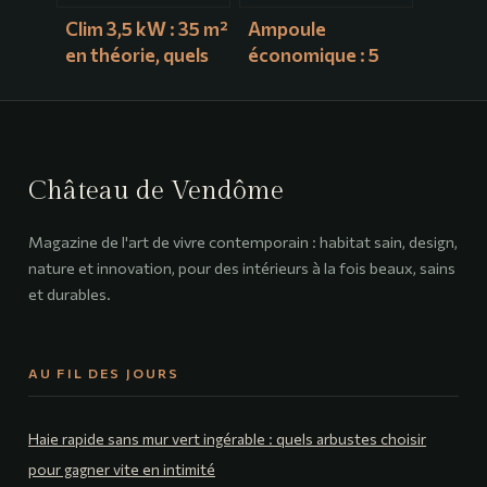
Clim 3,5 kW : 35 m²
Ampoule
en théorie, quels
économique : 5
critères réels pour
critères pour
ne pas se tromper
réduire vos
?
factures de 80 %
Château de Vendôme
Magazine de l'art de vivre contemporain : habitat sain, design,
nature et innovation, pour des intérieurs à la fois beaux, sains
et durables.
AU FIL DES JOURS
Haie rapide sans mur vert ingérable : quels arbustes choisir
pour gagner vite en intimité