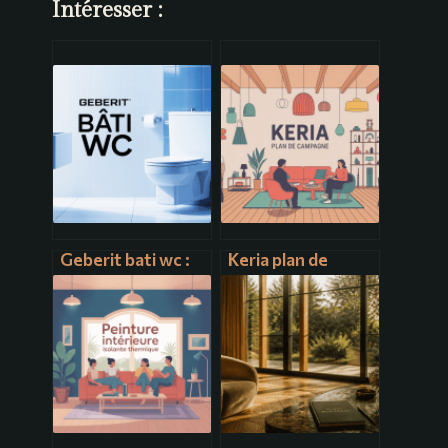
Intéresser :
Geberit bati wc :
Keria plan de
guide complet
campagne :
pour bien choisir
comment choisir
et installer
et réussir votre
projet d’éclairage