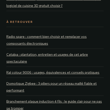
logiciel de cuisine 3D gratuit choisir ?
À RETROUVER
Radio spare : comment bien choisir et remplacer vos
composants électroniques
Catalpa : plantation, entretien et usages de cet arbre
spectaculaire
Ral colour 9006 : usages, équivalences et conseils pratiques
Domotique Zigbee : 3 piliers pour un réseau maillé fiable et
performant
Branchement plaque induction 4 fils : le guide clair pour ne pas
se tromper