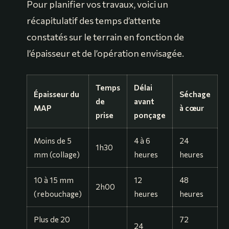
Pour planifier vos travaux, voici un
récapitulatif des temps d’attente
constatés sur le terrain en fonction de
l’épaisseur et de l’opération envisagée.
Temps
Délai
Épaisseur du
Séchage
de
avant
MAP
à cœur
prise
ponçage
Moins de 5
4 à 6
24
1h30
mm (collage)
heures
heures
10 à 15 mm
12
48
2h00
(rebouchage)
heures
heures
Plus de 20
72
24