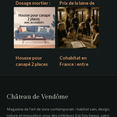
Dosage mortier :
Prix de la laine de
proportions,
bois au m2 : guide
calculs et conseils
complet pour bien
pour ne pas se
acheter
tromper
Housse pour
Cohabitat en
canapé 2 places
France : entre
avec accoudoirs :
utopie sociale et
comment bien
réalité immobilière
choisir et installer
Château de Vendôme
Magazine de l'art de vivre contemporain : habitat sain, design,
nature et innovation, pour des intérieurs à la fois beaux, sains