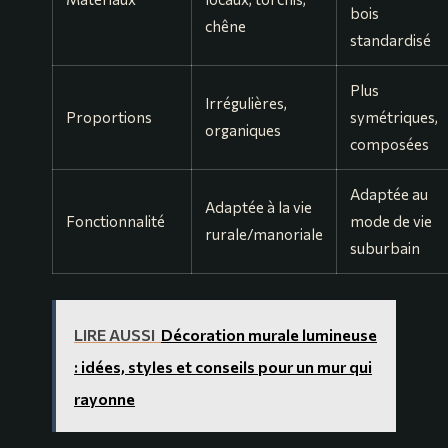
bois
chêne
standardisé
Plus
Irrégulières,
Proportions
symétriques,
organiques
composées
Adaptée au
Adaptée à la vie
Fonctionnalité
mode de vie
rurale/manoriale
suburbain
LIRE AUSSI
Décoration murale lumineuse
: idées, styles et conseils pour un mur qui
rayonne