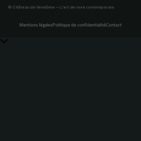
© Château de Vendôme — L'art de vivre contemporain.
Mentions légales
Politique de confidentialité
Contact
Retour
en
haut