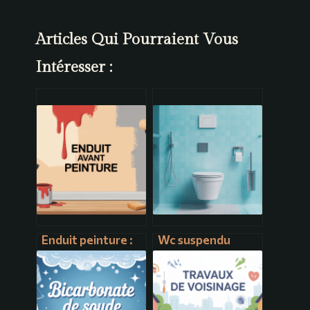
Articles Qui Pourraient Vous
Intéresser :
Enduit peinture :
Wc suspendu
bien préparer ses
geberit : le guide
murs pour un
complet pour bien
résultat
choisir et installer
impeccable