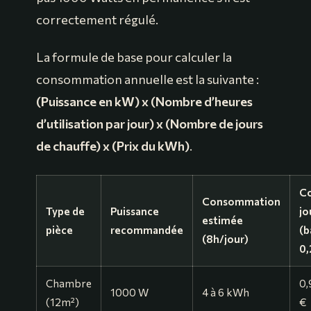
correctement régulé.
La formule de base pour calculer la
consommation annuelle est la suivante :
(Puissance en kW) x (Nombre d’heures
d’utilisation par jour) x (Nombre de jours
de chauffe) x (Prix du kWh)
.
C
Consommation
Type de
Puissance
jo
estimée
pièce
recommandée
(b
(8h/jour)
0
Chambre
0,
1000 W
4 à 6 kWh
(12m²)
€