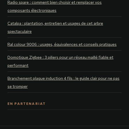
Radio spare : comment bien choisir et remplacer vos
composants électroniques
Catalpa : plantation, entretien et usages de cet arbre
spectaculaire
Ral colour 9006 : usages, équivalences et conseils pratiques
Domotique Zigbee : 3 piliers pour un réseau maillé fiable et
performant
Branchement plaque induction 4 fils : le guide clair pour ne pas
se tromper
EN PARTENARIAT