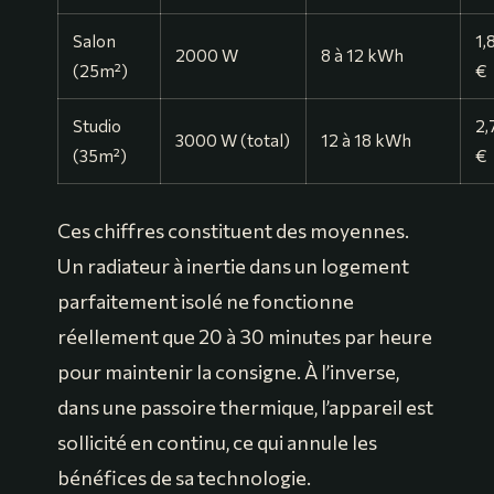
Salon
1,
2000 W
8 à 12 kWh
(25m²)
€
Studio
2,
3000 W (total)
12 à 18 kWh
(35m²)
€
Ces chiffres constituent des moyennes.
Un radiateur à inertie dans un logement
parfaitement isolé ne fonctionne
réellement que 20 à 30 minutes par heure
pour maintenir la consigne. À l’inverse,
dans une passoire thermique, l’appareil est
sollicité en continu, ce qui annule les
bénéfices de sa technologie.