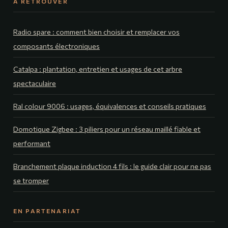
À RETROUVER
Radio spare : comment bien choisir et remplacer vos
composants électroniques
Catalpa : plantation, entretien et usages de cet arbre
spectaculaire
Ral colour 9006 : usages, équivalences et conseils pratiques
Domotique Zigbee : 3 piliers pour un réseau maillé fiable et
performant
Branchement plaque induction 4 fils : le guide clair pour ne pas
se tromper
EN PARTENARIAT