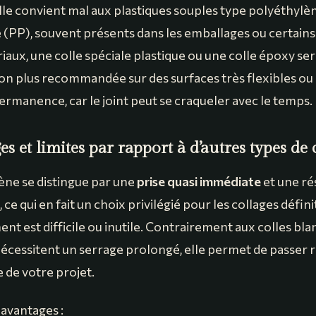
lle convient mal aux plastiques souples type polyéthylè
(PP), souvent présents dans les emballages ou certains
aux, une colle spéciale plastique ou une colle époxy ser
non plus recommandée sur des surfaces très flexibles ou 
rmanence, car le joint peut se craqueler avec le temps.
s et limites par rapport à d’autres types de 
ène se distingue par une
prise quasi immédiate
et une ré
 ce qui en fait un choix privilégié pour les collages définit
nt est difficile ou inutile. Contrairement aux colles bl
 nécessitent un serrage prolongé, elle permet de passer
e de votre projet.
 avantages :