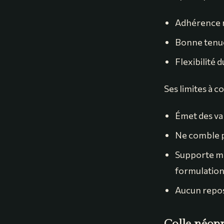
Adhérence r
Bonne tenue
Flexibilité 
Ses limites à c
Émet des va
Ne comble p
Supporte ma
formulation
Aucun repos