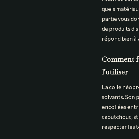
quels matériaux
partie vous don
de produits dis
répond bien à 
Comment fo
l’utiliser
La colle néopr
solvants. Son p
encollées entre
caoutchouc, str
respecter les 