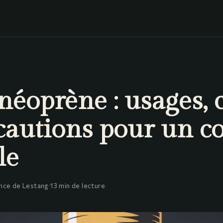
néoprène : usages, 
cautions pour un co
le
nce de Lestang
·
13 min de lecture