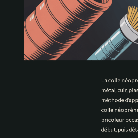
La colle néoprè
métal, cuir, p
méthode d’appli
colle néoprène,
bricoleur occas
début, puis dét