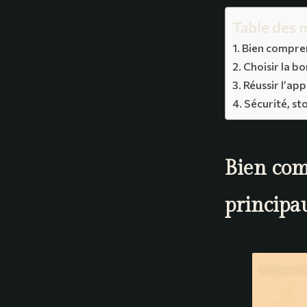
Table des 
Bien compren
Choisir la b
Réussir l’ap
Sécurité, st
Bien com
principa