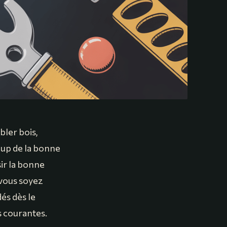
bler bois,
oup de la bonne
sir la bonne
 vous soyez
és dès le
s courantes.