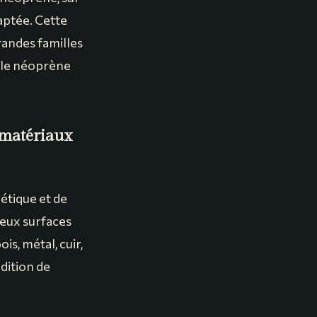
daptée. Cette
grandes familles
olle néoprène
 matériaux
étique et de
deux surfaces
is, métal, cuir,
dition de