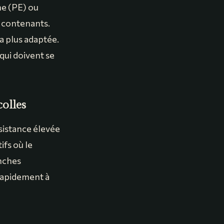
ne (PE) ou
 contenants.
a plus adaptée.
qui doivent se
colles
sistance élevée
ifs où le
anches
 rapidement à