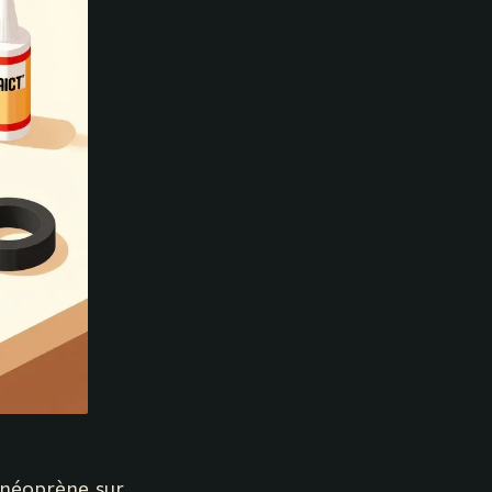
e néoprène, sur