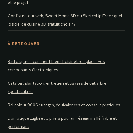
et le projet
Configurateur web, Sweet Home 3D ou SketchUp Free : quel
logiciel de cuisine 3D gratuit choisir ?
À RETROUVER
Radio spare : comment bien choisir et remplacer vos
composants électroniques
Catalpa : plantation, entretien et usages de cet arbre
spectaculaire
Ral colour 9006 : usages, équivalences et conseils pratiques
Domotique Zigbee : 3 piliers pour un réseau maillé fiable et
performant