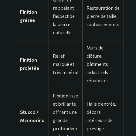
rappelant
Restauration de
Finition
l’aspect de
pierre de taille,
grésée
la pierre
soubassements
naturelle
Murs de
Relief
clôture,
Finition
marqué et
bâtiments
projetée
très minéral
industriels
réhabilités
Finition lisse
et brillante
Halls d’entrée,
Stucco /
offrant une
décors
Marmorino
grande
intérieurs de
profondeur
prestige