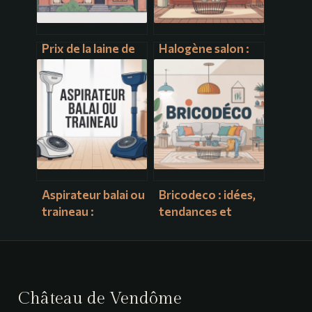
Prix de la laine de
Halogène salon :
roche au m2 :
idées, conseils et
combien prévoir
alternatives pour
pour vos travaux
bien éclairer
d’isolation
Aspirateur balai ou
Bricodeco : idées,
traineau :
tendances et
comment choisir
conseils pratiques
le bon modèle
pour réussir vos
pour vous
projets maison
Château de Vendôme