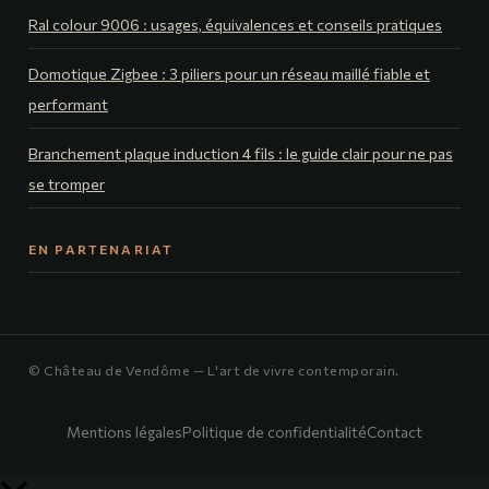
Ral colour 9006 : usages, équivalences et conseils pratiques
Domotique Zigbee : 3 piliers pour un réseau maillé fiable et
performant
Branchement plaque induction 4 fils : le guide clair pour ne pas
se tromper
EN PARTENARIAT
© Château de Vendôme — L'art de vivre contemporain.
Mentions légales
Politique de confidentialité
Contact