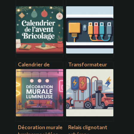
Calendrier de
Transformateur
l’avent bricolage :
220v 12v : bien
idées créatives et
choisir et brancher
faciles à réaliser
en toute sécurité
Décoration murale
Relais clignotant