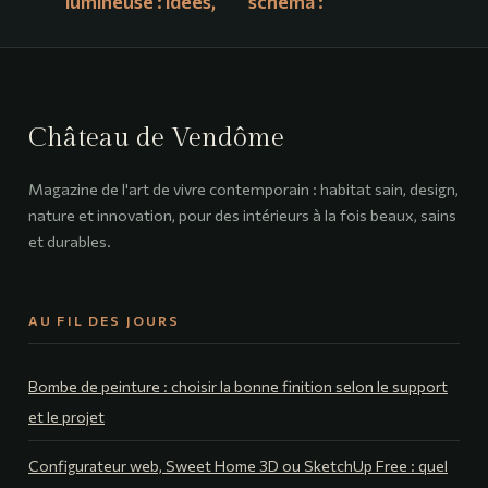
lumineuse : idées,
schéma :
styles et conseils
comprendre,
pour un mur qui
câbler et dépanner
rayonne
facilement
Château de Vendôme
Magazine de l'art de vivre contemporain : habitat sain, design,
nature et innovation, pour des intérieurs à la fois beaux, sains
et durables.
AU FIL DES JOURS
Bombe de peinture : choisir la bonne finition selon le support
et le projet
Configurateur web, Sweet Home 3D ou SketchUp Free : quel