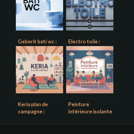
Geberit bati wc :
Electro toile :
guide complet
comprendre,
pour bien choisir
choisir et utiliser
et installer
ce revêtement
métallique
innovant
Keria plan de
Peinture
campagne :
intérieure isolante
comment choisir
thermique : guide
et réussir votre
complet pour bien
projet d’éclairage
choisir