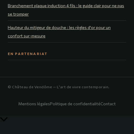
Branchement plaque induction 4 fils : le guide clair pour ne pas
se tromper
Hauteur du mitigeur de douche : les règles d'or pour un
confort sur-mesure
EN PARTENARIAT
© Château de Vendôme — L'art de vivre contemporain.
Mentions légales
Politique de confidentialité
Contact
Retour
en