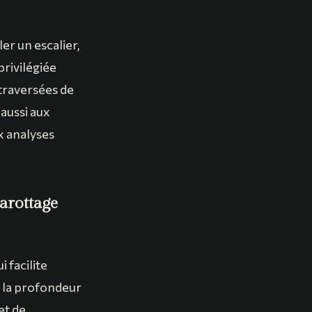
er un escalier,
rivilégiée
 traversées de
 aussi aux
x analyses
carottage
i facilite
t la profondeur
et de