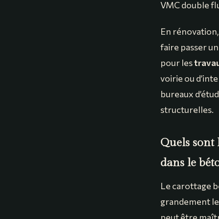
VMC double fl
En rénovation, 
faire passer u
pour les
travau
voirie ou d’int
bureaux d’étud
structurelles.
Quels sont 
dans le bét
Le carottage b
grandement les 
peut être maît