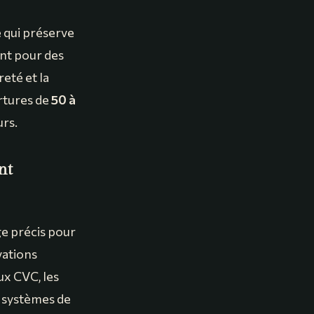
e qui préserve
ent pour des
reté et la
rtures de
50 à
urs.
nt
ge précis pour
vations
ux CVC, les
s systèmes de