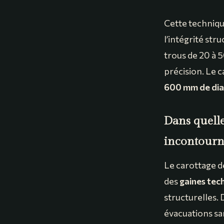
Cette techniqu
l’intégrité st
trous de 20 à 5
précision. Le 
600 mm de di
Dans quelle
incontourn
Le carottage d
des
gaines tec
structurelles. 
évacuations san