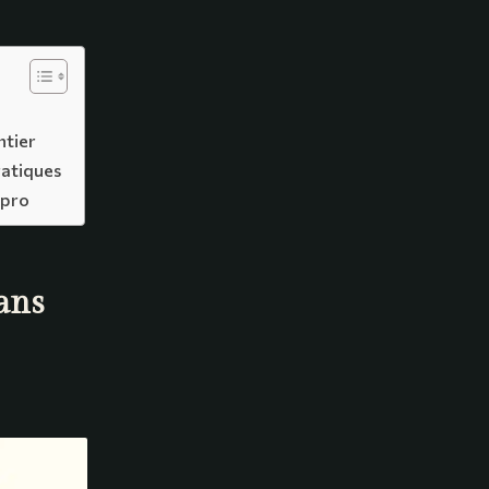
ntier
ratiques
 pro
ans