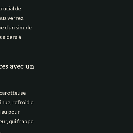
crucial de
ous verrez
ue d’un simple
 aidera à
ces avec un
e carotteuse
inue, refroidie
riau pour
ur, qui frappe
.