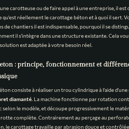
une carotteuse ou de faire appel à une entreprise, il est 
u’est réellement le carottage béton et à quoi il sert. V
s de chantiers il est indispensable, pourquoi il se disting
ent il s’intègre dans une structure existante. Cela vous
e solution est adaptée à votre besoin réel.
eton : principe, fonctionnement et différen
ssique
ton consiste à réaliser un trou cylindrique à l’aide d’un
oret diamanté
. La machine fonctionne par rotation cont
ec selon le modèle, et découpe progressivement le maté
arotte complète. Contrairement au perçage au perforate
on, le carottage travaille par abrasion douce et contrôlée