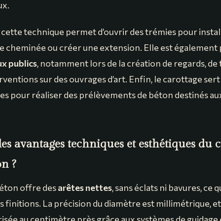
ux.
cette technique permet d’ouvrir des trémies pour install
ne cheminée ou créer une extension. Elle est également p
x publics
, notamment lors de la création de regards, de
erventions sur des ouvrages d’art. Enfin, le carottage sert
es pour réaliser des prélèvements de béton destinés au
les avantages techniques et esthétiques du 
on ?
éton offre des
arêtes nettes
, sans éclats ni bavures, ce qu
finitions. La précision du diamètre est millimétrique, e
risée au centimètre près grâce aux systèmes de guidage 