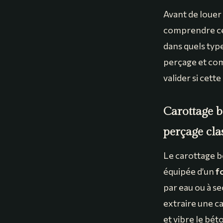
Avant de louer 
comprendre ce q
dans quels type
perçage et comm
valider si cett
Carottage b
perçage cla
Le carottage bé
équipée d’un
f
par eau ou à s
extraire une c
et vibre le bét