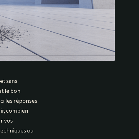
et sans
et le bon
ci les réponses
oir, combien
er vos
 techniques ou