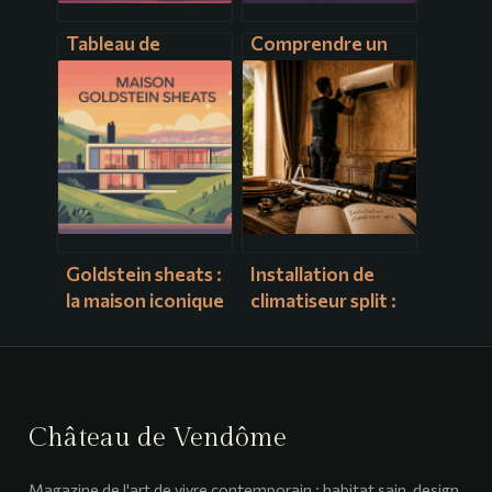
Tableau de
Comprendre un
conversion en
schéma
watt : guide
électronique :
pratique pour
bases, lecture et
convertir vos
bonnes pratiques
puissances
Goldstein sheats :
Installation de
la maison iconique
climatiseur split :
qui fascine
30 bars de
toujours los
pression et 4
angeles
étapes pour une
pose conforme
Château de Vendôme
Magazine de l'art de vivre contemporain : habitat sain, design,