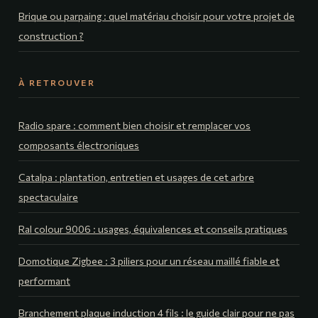
Brique ou parpaing : quel matériau choisir pour votre projet de
construction ?
À RETROUVER
Radio spare : comment bien choisir et remplacer vos
composants électroniques
Catalpa : plantation, entretien et usages de cet arbre
spectaculaire
Ral colour 9006 : usages, équivalences et conseils pratiques
Domotique Zigbee : 3 piliers pour un réseau maillé fiable et
performant
Branchement plaque induction 4 fils : le guide clair pour ne pas