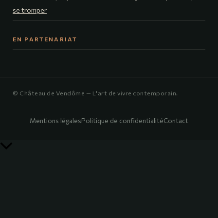
se tromper
EN PARTENARIAT
© Château de Vendôme — L'art de vivre contemporain.
Mentions légales
Politique de confidentialité
Contact
Retour
en
haut