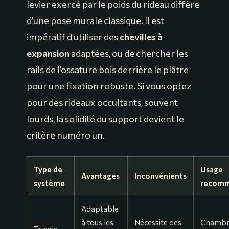
levier exercé par le poids du rideau diffère
d’une pose murale classique. Il est
impératif d’utiliser des
chevilles à
expansion
adaptées, ou de chercher les
rails de l’ossature bois derrière le plâtre
pour une fixation robuste. Si vous optez
pour des rideaux occultants, souvent
lourds, la solidité du support devient le
critère numéro un.
Type de
Usage
Avantages
Inconvénients
système
recom
Adaptable
à tous les
Nécessite des
Chambr
Tringle