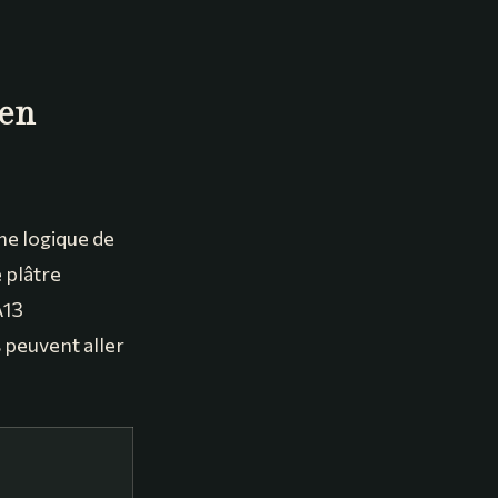
 en
une logique de
e plâtre
A13
 peuvent aller