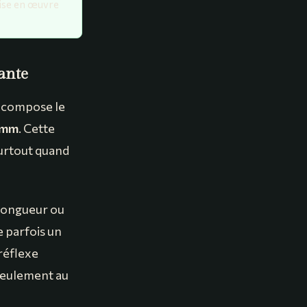
mise en œuvre
tante
ui compose le
 mm
. Cette
surtout quand
 longueur ou
e parfois un
 réflexe
 seulement au