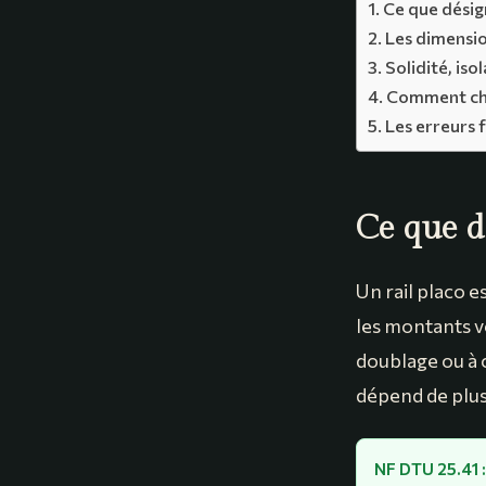
Ce que désign
Les dimensio
Solidité, iso
Comment cho
Les erreurs 
Ce que d
Un rail placo e
les montants ve
doublage ou à 
dépend de plus
NF DTU 25.41 :