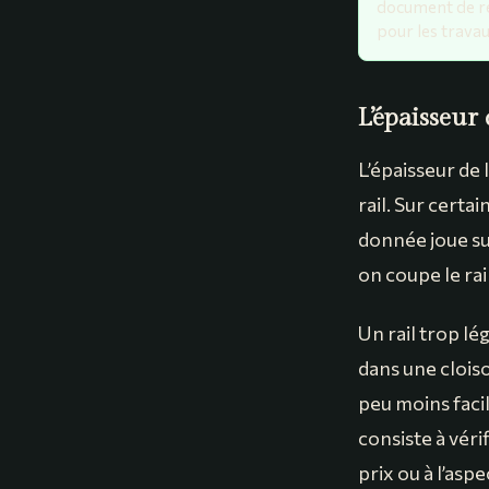
document de réf
pour les travau
L’épaisseur
L’épaisseur de 
rail. Sur certa
donnée joue su
on coupe le rai
Un rail trop l
dans une cloiso
peu moins facil
consiste à véri
prix ou à l’aspe