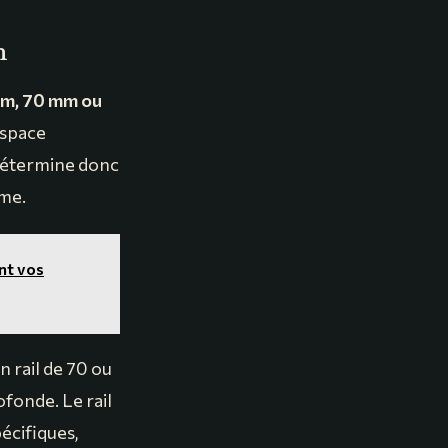
n
mm, 70 mm ou
espace
e détermine donc
ême.
nt vos
 rail de 70 ou
fonde. Le rail
écifiques,