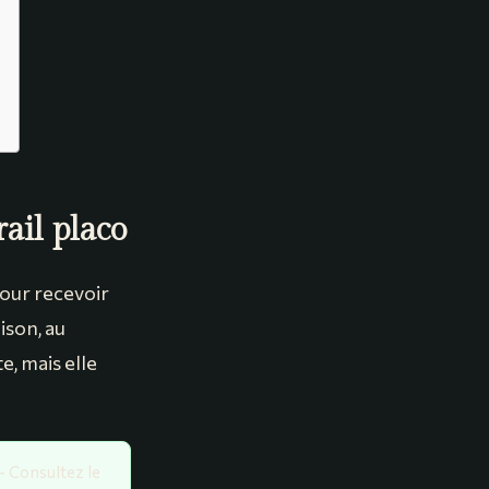
ail placo
pour recevoir
ison, au
, mais elle
 Consultez le