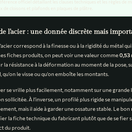
érence officiel détaillant les clauses techniques et les règles de 
x de cloisons et plafonds en plaques de plâtre.
 de l’acier : une donnée discrète mais impor
l’acier correspond à la finesse ou à la rigidité du métal q
ines fiches produits, on peut voir une valeur comme
0,53
r la résistance à la déformation au moment de la pose, 
l, qu’on le visse ou qu’on emboîte les montants.
éger se vrille plus facilement, notamment sur une grande
n sollicitée. À l’inverse, un profilé plus rigide se manipul
ement, mais il aide à garder une ossature stable. Le bon
fier la fiche technique du fabricant plutôt que de se fier
ct du produit.