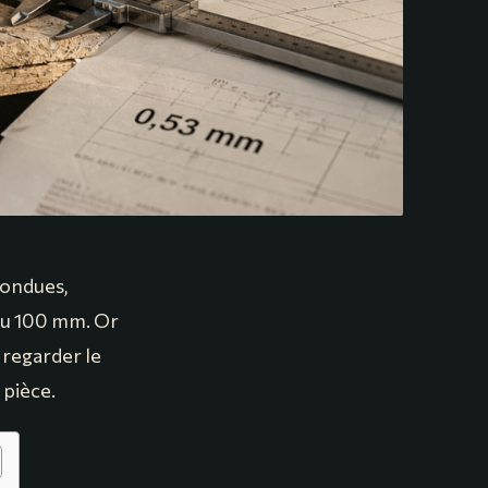
fondues,
0 ou 100 mm. Or
t regarder le
 pièce.