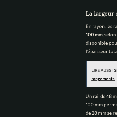
La largeur 
En rayon, les r
100 mm
, selon
disponible pour
l’épaisseur tot
LIRE AUSSI
S
rangements
Un rail de 48 m
100 mm permet 
de 28 mm se re