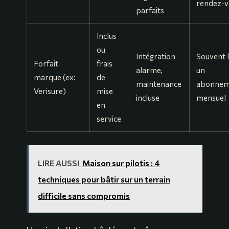
rendez-v
parfaits
Inclus
ou
Intégration
Souvent l
Forfait
frais
alarme,
un
marque (ex:
de
maintenance
abonnem
Verisure)
mise
incluse
mensuel
en
service
LIRE AUSSI
Maison sur pilotis : 4
techniques pour bâtir sur un terrain
difficile sans compromis