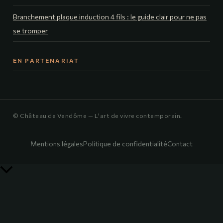
Branchement plaque induction 4 fils : le guide clair pour ne pas
se tromper
EN PARTENARIAT
© Château de Vendôme — L'art de vivre contemporain.
Mentions légales
Politique de confidentialité
Contact
Retour
en
haut