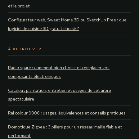
et le projet
Configurateur web, Sweet Home 3D ou SketchUp Free : quel
logiciel de cuisine 3D gratuit choisir ?
À RETROUVER
Radio spare : comment bien choisir et remplacer vos
composants électroniques
Catalpa : plantation, entretien et usages de cet arbre
spectaculaire
Ral colour 9006 : usages, équivalences et conseils pratiques
Domotique Zigbee : 3 piliers pour un réseau maillé fiable et
performant