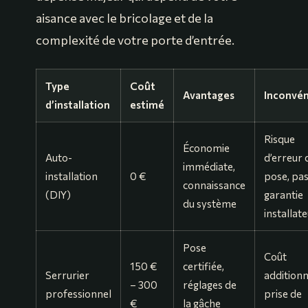
aisance avec le bricolage et de la
complexité de votre porte d’entrée.
Type
Coût
Avantages
Inconvén
d’installation
estimé
Risque
Économie
Auto-
d’erreur 
immédiate,
installation
0 €
pose, pas
connaissance
(DIY)
garantie
du système
installat
Pose
Coût
150 €
certifiée,
Serrurier
additionn
– 300
réglages de
professionnel
prise de
€
la gâche