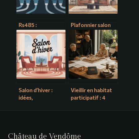
Rs485 :
Plafonnier salon
comprendre,
design : comment
choisir et utiliser
choisir le modèle
ce bus de
idéal pour votre
communication
intérieur
industrielle
Salon d’hiver :
Vieillir en habitat
idées,
participatif : 4
aménagement et
modèles pour
décoration pour
retarder l’EHPAD
un cocon lumineux
et rester
autonome
Château de Vendôme