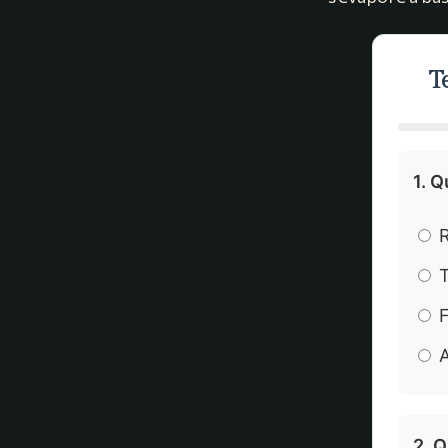
T
1. Q
R
T
F
A
2. Q