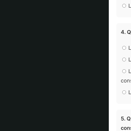
L
4. 
L
L
L
con
L
5. Q
con