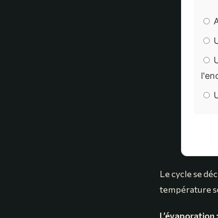
A
U
U
l'e
U
Le cycle se dé
température so
L’évaporation 