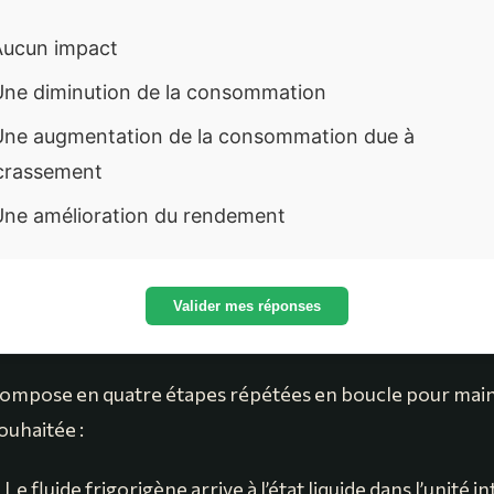
ucun impact
ne diminution de la consommation
ne augmentation de la consommation due à
ncrassement
ne amélioration du rendement
Valider mes réponses
compose en quatre étapes répétées en boucle pour main
uhaitée :
:
Le fluide frigorigène arrive à l’état liquide dans l’unité i