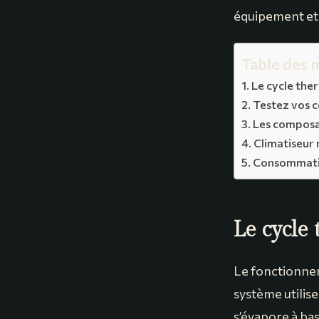
équipement et 
Table des 
Le cycle the
Testez vos c
Les composan
Climatiseur 
Consommation
Le cycle
Le fonctionneme
système utilise
s’évapore à ba