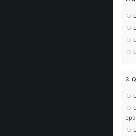
L
L
L
L
3. Q
U
U
opt
U