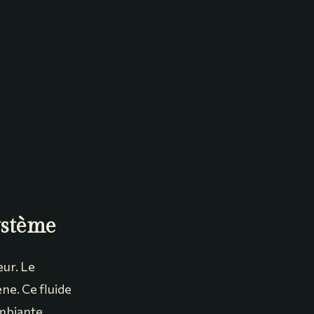
ystème
eur. Le
ène. Ce fluide
ambiante.