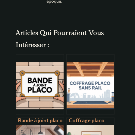
époque.
Articles Qui Pourraient Vous
Intéresser :
Bande à joint placo
Coffrage placo
: conseils
sans rail :
essentiels pour
méthodes simples