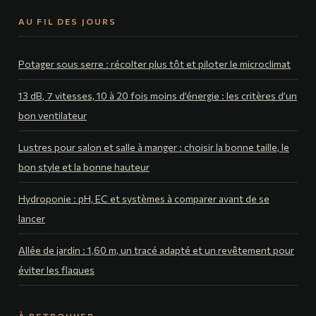
AU FIL DES JOURS
Potager sous serre : récolter plus tôt et piloter le microclimat
13 dB, 7 vitesses, 10 à 20 fois moins d’énergie : les critères d’un
bon ventilateur
Lustres pour salon et salle à manger : choisir la bonne taille, le
bon style et la bonne hauteur
Hydroponie : pH, EC et systèmes à comparer avant de se
lancer
Allée de jardin : 1,60 m, un tracé adapté et un revêtement pour
éviter les flaques
À RETROUVER