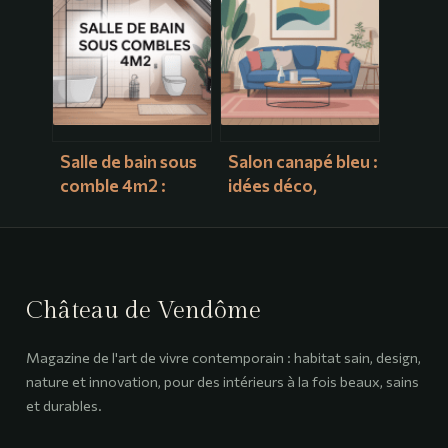
des joints invisibles
et astuces de pro
Salle de bain sous
Salon canapé bleu :
comble 4m2 :
idées déco,
idées et plans pour
associations de
optimiser chaque
couleurs et styles
centimètre
tendance
Château de Vendôme
Magazine de l'art de vivre contemporain : habitat sain, design,
nature et innovation, pour des intérieurs à la fois beaux, sains
et durables.