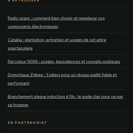
Radio spare : comment bien choisir et remplacer vos
composants électroniques
Catalpa : plantation, entretien et usages de cet arbre
spectaculaire
Ral colour 9006 : usages, équivalences et conseils pratiques
Domotique Zigbee : 3 piliers pour un réseau maillé fiable et
performant
Branchement plaque induction 4 fils : le guide clair pour ne pas
se tromper
EN PARTENARIAT