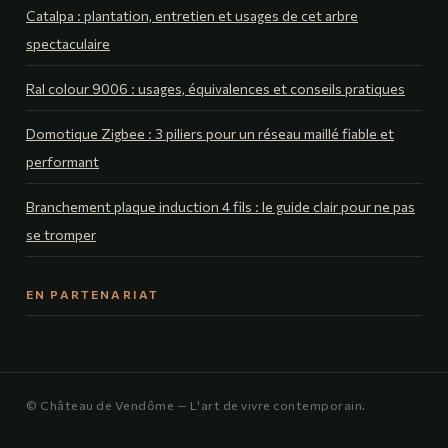
Catalpa : plantation, entretien et usages de cet arbre
spectaculaire
Ral colour 9006 : usages, équivalences et conseils pratiques
Domotique Zigbee : 3 piliers pour un réseau maillé fiable et
performant
Branchement plaque induction 4 fils : le guide clair pour ne pas
se tromper
EN PARTENARIAT
© Château de Vendôme — L'art de vivre contemporain.