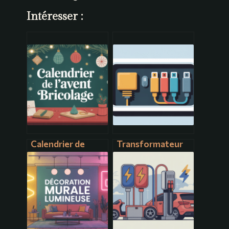
Intéresser :
Calendrier de
Transformateur
l’avent bricolage :
220v 12v : bien
idées créatives et
choisir et brancher
faciles à réaliser
en toute sécurité