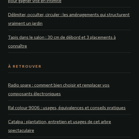
pour gagner vite en intimité
Délimiter, occulter, circuler : les aménagements qui structurent
vraiment un jardin
Tapis dans le salon : 30 cm de débord et 3 placements à
connaître
À RETROUVER
Radio spare : comment bien choisir et remplacer vos
composants électroniques
Ral colour 9006 : usages, équivalences et conseils pratiques
Catalpa : plantation, entretien et usages de cet arbre
spectaculaire