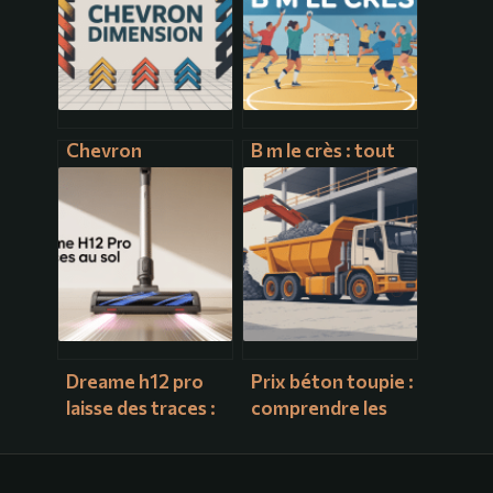
Chevron
B m le crès : tout
dimension : guide
savoir sur le club,
complet pour bien
les matchs et les
choisir vos
inscriptions
parements
Dreame h12 pro
Prix béton toupie :
laisse des traces :
comprendre les
que faire et
tarifs réels et bien
comment l’éviter
calculer votre
budget