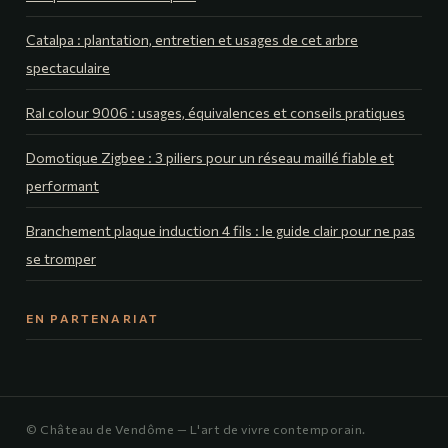
Catalpa : plantation, entretien et usages de cet arbre
spectaculaire
Ral colour 9006 : usages, équivalences et conseils pratiques
Domotique Zigbee : 3 piliers pour un réseau maillé fiable et
performant
Branchement plaque induction 4 fils : le guide clair pour ne pas
se tromper
EN PARTENARIAT
© Château de Vendôme — L'art de vivre contemporain.