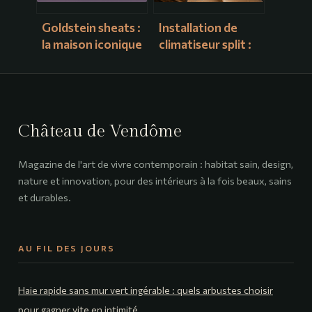
Goldstein sheats :
Installation de
la maison iconique
climatiseur split :
qui fascine
30 bars de
toujours los
pression et 4
angeles
étapes pour une
pose conforme
Château de Vendôme
Magazine de l'art de vivre contemporain : habitat sain, design,
nature et innovation, pour des intérieurs à la fois beaux, sains
et durables.
AU FIL DES JOURS
Haie rapide sans mur vert ingérable : quels arbustes choisir
pour gagner vite en intimité