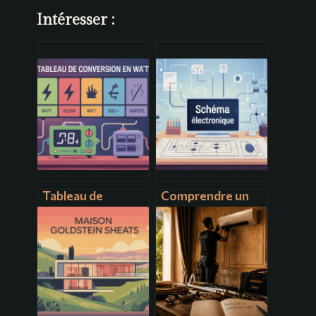
Intéresser :
Tableau de
Comprendre un
conversion en
schéma
watt : guide
électronique :
pratique pour
bases, lecture et
convertir vos
bonnes pratiques
puissances