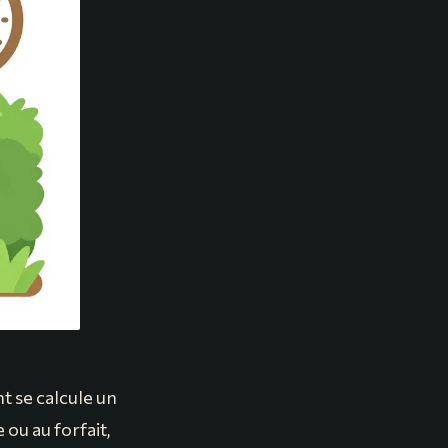
t se calcule un
e ou au forfait,