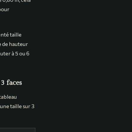
 pour
té taille
e de hauteur
ter à 5 ou 6
 3 faces
 tableau
ne taille sur 3