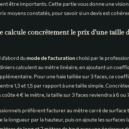
vent être importants. Cette partie vous donne une vision
rix moyens constatés, pour savoir si un devis est cohére
calcule concrètement le prix d’une taille d
 d’abord du
mode de facturation
choisi par le professio
diniers calculent au mètre linéaire, en ajoutant un coeff
plémentaire. Pour une haie taillée sur 3 faces, ce coeffi
tre 1,3 et 1,5 par rapport à une taille simple. Concrèteme
 coûte 4 € le mètre, la taille sur 3 faces reviendra à 6 ou 
ssionnels préfèrent facturer au mètre carré de surface t
ie la longueur par la hauteur, puis on ajoute les surfaces 
mètres de long et 2 mètres de haut avec une épaisseur de