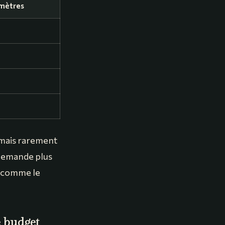
mètres
 mais rarement
 demande plus
re comme le
e budget