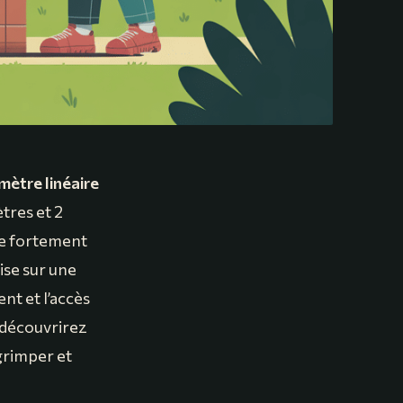
 mètre linéaire
ètres et 2
ie fortement
ise sur une
nt et l’accès
s découvrirez
grimper et