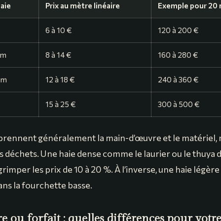
haie
Prix au mètre linéaire
Exemple pour 20 
6 à 10 €
120 à 200 €
 m
8 à 14 €
160 à 280 €
5 m
12 à 18 €
240 à 360 €
15 à 25 €
300 à 500 €
prennent généralement la main-d’œuvre et le matériel,
es déchets. Une haie dense comme le laurier ou le thuya
t grimper les prix de 10 à 20 %. À l’inverse, une haie légè
ans la fourchette basse.
re ou forfait : quelles différences pour votr