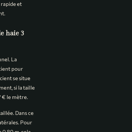
 rapide et
nt.
e haie 3
nnel. La
icient pour
cient se situe
nt, si la taille
7 € le mètre.
aillée. Dans ce
latérales. Pour
 0,80 m, cela