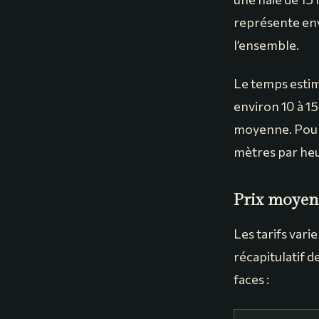
représente envi
l’ensemble.
Le temps estim
environ 10 à 1
moyenne. Pour 
mètres par he
Prix moyen 
Les tarifs vari
récapitulatif d
faces :