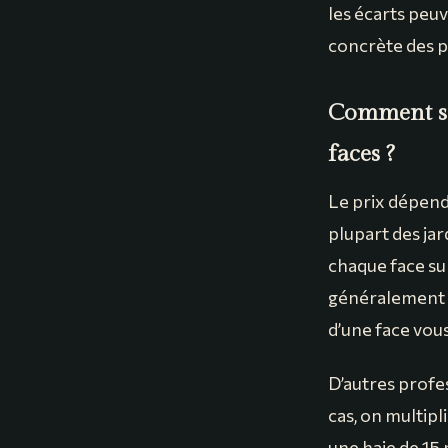
les écarts peu
concrète des p
Comment se 
faces ?
Le prix dépend
plupart des jar
chaque face sup
généralement en
d’une face vous
D’autres profe
cas, on multipl
une haie de 15 