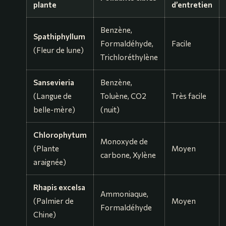
plante
d’entretien
Benzène,
Spathiphyllum
Formaldéhyde,
Facile
(Fleur de lune)
Trichloréthylène
Sansevieria
Benzène,
(Langue de
Toluène, CO2
Très facile
belle-mère)
(nuit)
Chlorophytum
Monoxyde de
(Plante
Moyen
carbone, Xylène
araignée)
Rhapis excelsa
Ammoniaque,
(Palmier de
Moyen
Formaldéhyde
Chine)