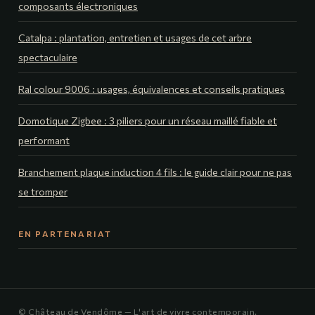
composants électroniques
Catalpa : plantation, entretien et usages de cet arbre
spectaculaire
Ral colour 9006 : usages, équivalences et conseils pratiques
Domotique Zigbee : 3 piliers pour un réseau maillé fiable et
performant
Branchement plaque induction 4 fils : le guide clair pour ne pas
se tromper
EN PARTENARIAT
© Château de Vendôme — L'art de vivre contemporain.