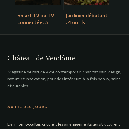
Smart TV ou TV
Jardinier débutant
connectée : 5
: 4 outils
différences
indispensables et
techniques pour
10 plantes
faire le bon choix
increvables pour
réussir sans effort
Château de Vendôme
Magazine de l'art de vivre contemporain : habitat sain, design,
nature et innovation, pour des intérieurs à la fois beaux, sains
et durables.
AU FIL DES JOURS
Délimiter, occulter, circuler : les aménagements qui structurent