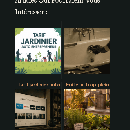
Articles Qui Pourraient Vous
Intéresser :
Tarif jardinier auto
Fuite au trop-plein
entrepreneur :
de baignoire :
combien ça coûte
éviter l’erreur de
vraiment ?
serrage qui ruine
votre plafond