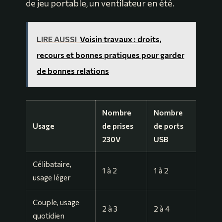
de jeu portable, un ventilateur en été.
LIRE AUSSI
Voisin travaux : droits,
recours et bonnes pratiques pour garder
de bonnes relations
Nombre
Nombre
Usage
de prises
de ports
230V
USB
Célibataire,
1 à 2
1 à 2
usage léger
Couple, usage
2 à 3
2 à 4
quotidien