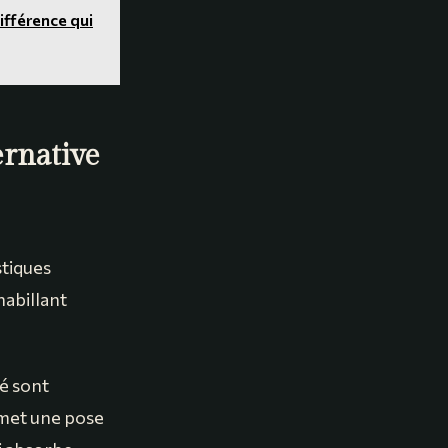
ifférence qui
ernative
stiques
habillant
é sont
rmet une pose