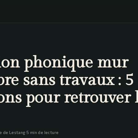
tion phonique mur
re sans travaux : 5
ons pour retrouver 
e de Lestang
·
5 min de lecture