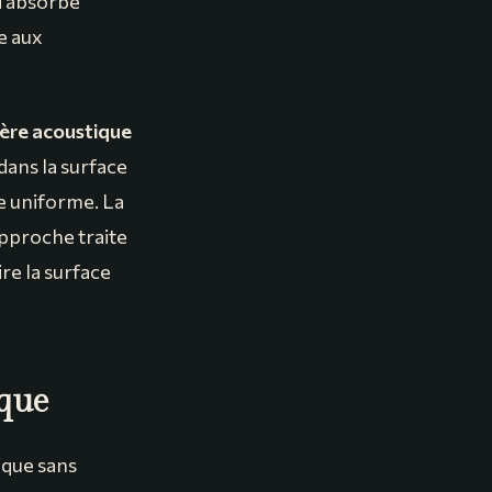
ui absorbe
ée aux
ière acoustique
dans la surface
e uniforme. La
approche traite
re la surface
ique
nique sans