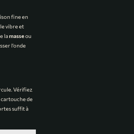
oison fine en
le vibre et
e la
masse
ou
sser l’onde
rcule. Vérifiez
le cartouche de
tes suffit à