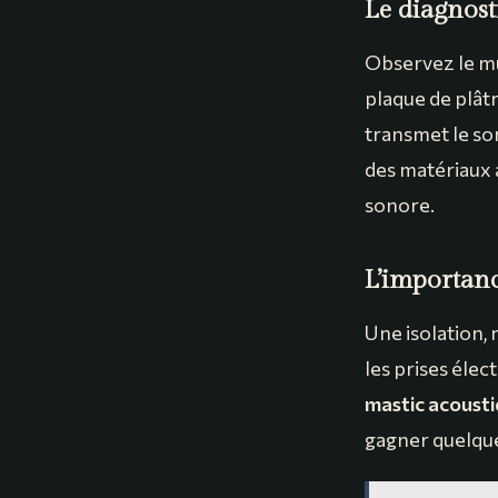
Le diagnost
Observez le mur
plaque de plâtr
transmet le son
des matériaux 
sonore.
L’importance
Une isolation, 
les prises élec
mastic acoust
gagner quelques