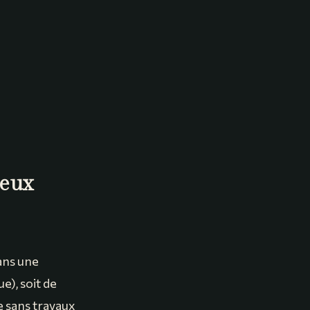
ieux
Dans une
e), soit de
ue sans travaux