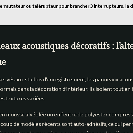
ermutateur ou télérupteur pour brancher 3 interrupteurs, la d
aux acoustiques décoratifs : l’alt
ue
rvés aux studios d’enregistrement, les panneaux acou
ormais dans la décoration d’intérieur. Ils isolent tout en 
es textures variées.
n mousse alvéolée ou en feutre de polyester compress
ucoup de modèles récents sont auto-adhésifs, ce qui pe