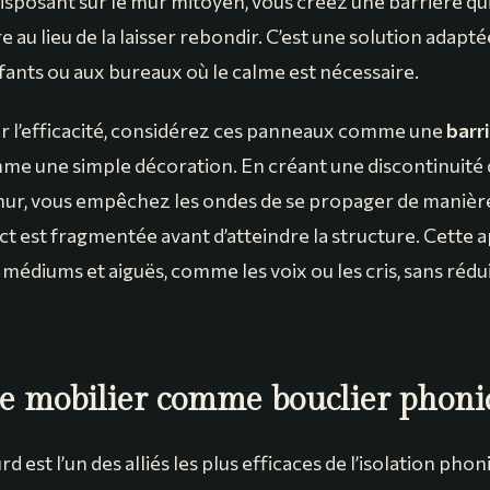
 disposant sur le mur mitoyen, vous créez une barrière q
e au lieu de la laisser rebondir. C’est une solution adapt
ants ou aux bureaux où le calme est nécessaire.
 l’efficacité, considérez ces panneaux comme une
barr
me une simple décoration. En créant une discontinuité 
 mur, vous empêchez les ondes de se propager de manièr
ct est fragmentée avant d’atteindre la structure. Cette 
médiums et aiguës, comme les voix ou les cris, sans rédui
 le mobilier comme bouclier phon
rd est l’un des alliés les plus efficaces de l’isolation pho