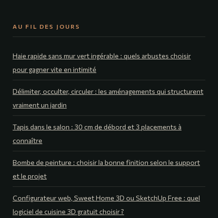
AU FIL DES JOURS
Haie rapide sans mur vert ingérable : quels arbustes choisir
pour gagner vite en intimité
Délimiter, occulter, circuler : les aménagements qui structurent
vraiment un jardin
Tapis dans le salon : 30 cm de débord et 3 placements à
connaître
Bombe de peinture : choisir la bonne finition selon le support
et le projet
Configurateur web, Sweet Home 3D ou SketchUp Free : quel
logiciel de cuisine 3D gratuit choisir ?