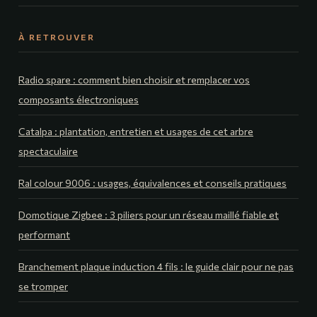
À RETROUVER
Radio spare : comment bien choisir et remplacer vos
composants électroniques
Catalpa : plantation, entretien et usages de cet arbre
spectaculaire
Ral colour 9006 : usages, équivalences et conseils pratiques
Domotique Zigbee : 3 piliers pour un réseau maillé fiable et
performant
Branchement plaque induction 4 fils : le guide clair pour ne pas
se tromper