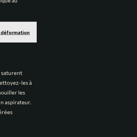
ique au
ni déformation
, saturent
nettoyez-les à
ouiller les
un aspirateur.
iérées