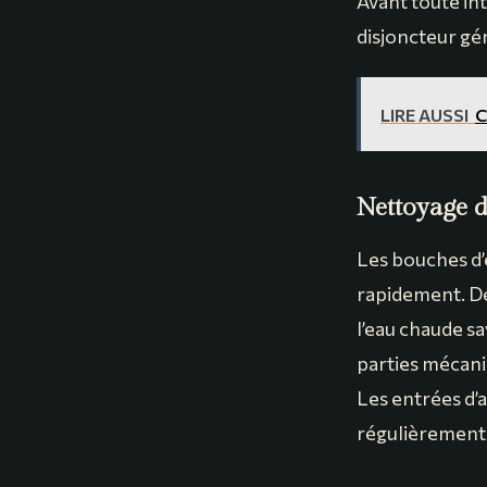
Avant toute in
disjoncteur gén
LIRE AUSSI
C
Nettoyage d
Les bouches d’e
rapidement. Déc
l’eau chaude s
parties mécaniq
Les entrées d’a
régulièrement 