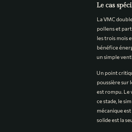
Le cas spéci
La VMC double f
pollens et part
les trois mois 
bénéfice énerg
un simple vent
Un point critiq
poussière sur l
est rompu. Le v
ce stade, le si
mécanique est 
solide est la s