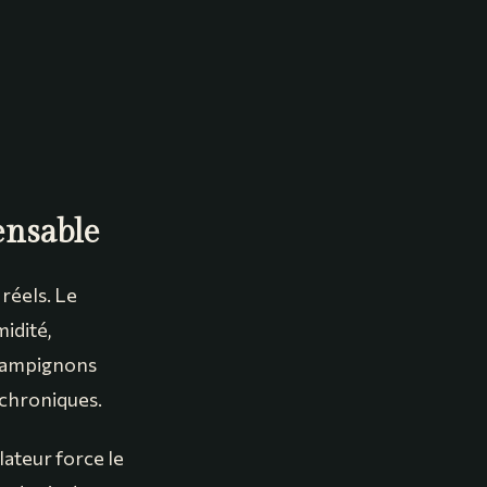
ensable
réels. Le
idité,
champignons
 chroniques.
lateur force le