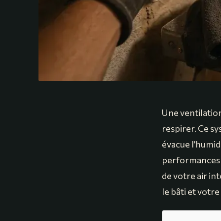
Une ventilati
respirer. Ce sy
évacue l’humidi
performances c
de votre air i
le bâti et votre