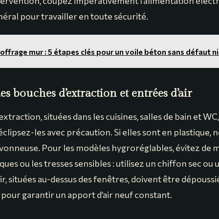
tervention, coupez impérativement l’alimentation électr
éral pour travailler en toute sécurité.
offrage mur : 5 étapes clés pour un voile béton sans défaut 
es bouches d’extraction et entrées d’air
xtraction, situées dans les cuisines, salles de bain et WC
lipsez-les avec précaution. Si elles sont en plastique, 
avonneuse. Pour les modèles hygroréglables, évitez de m
ues ou les tresses sensibles : utilisez un chiffon sec ou 
ir, situées au-dessus des fenêtres, doivent être dépouss
pour garantir un apport d’air neuf constant.