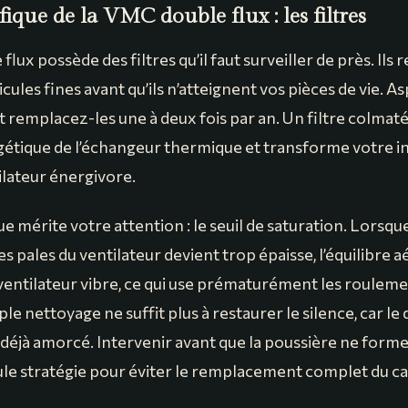
fique de la VMC double flux : les filtres
lux possède des filtres qu’il faut surveiller de près. Ils 
icules fines avant qu’ils n’atteignent vos pièces de vie. A
et remplacez-les une à deux fois par an. Un filtre colmat
étique de l’échangeur thermique et transforme votre in
ilateur énergivore.
ue mérite votre attention : le seuil de saturation. Lorsqu
es pales du ventilateur devient trop épaisse, l’équilibr
entilateur vibre, ce qui use prématurément les roulement
mple nettoyage ne suffit plus à restaurer le silence, car 
déjà amorcé. Intervenir avant que la poussière ne form
eule stratégie pour éviter le remplacement complet du ca