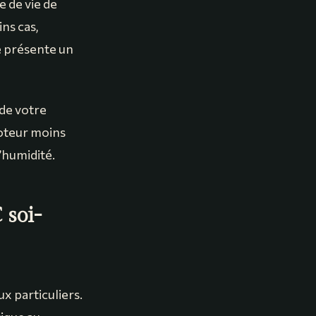
e de vie de
ns cas,
e présente un
 de votre
oteur moins
l’humidité.
 soi-
x particuliers.