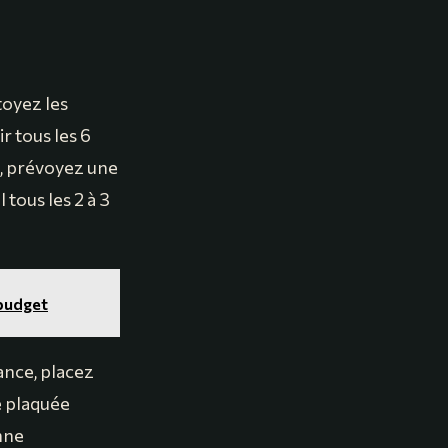
toyez les
r tous les 6
in, prévoyez une
tous les 2 à 3
 budget
ance, placez
te plaquée
onne