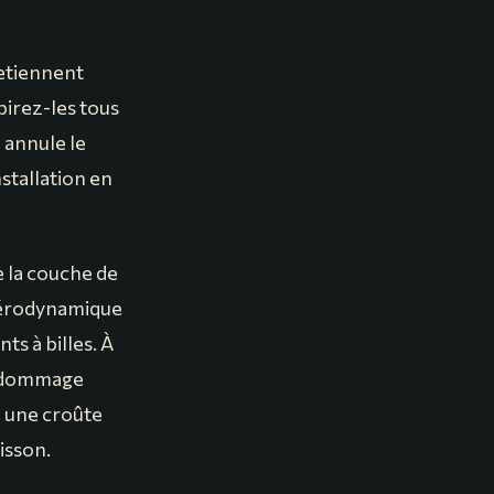
retiennent
spirez-les tous
é annule le
stallation en
e la couche de
e aérodynamique
s à billes. À
le dommage
e une croûte
isson.