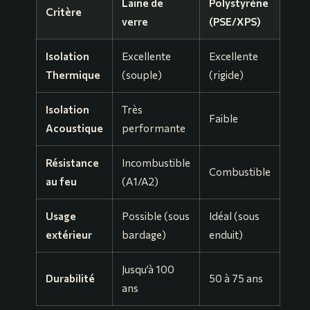
Laine de
Polystyrène
Critère
verre
(PSE/XPS)
Isolation
Excellente
Excellente
Thermique
(souple)
(rigide)
Isolation
Très
Faible
Acoustique
performante
Résistance
Incombustible
Combustible
au feu
(A1/A2)
Usage
Possible (sous
Idéal (sous
extérieur
bardage)
enduit)
Jusqu’à 100
Durabilité
50 à 75 ans
ans