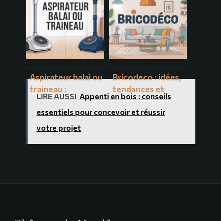
pour vos travaux
bien éclairer
d’isolation
Aspirateur balai ou
Bricodeco : idées,
traineau :
tendances et
LIRE AUSSI
Appenti en bois : conseils
comment choisir
conseils pratiques
le bon modèle
essentiels pour concevoir et réussir
pour réussir vos
pour vous
projets maison
votre projet