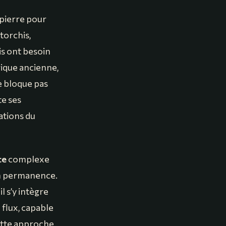
a pierre pour
 torchis,
is ont besoin
rique ancienne,
ne bloque pas
te ses
ations du
ce
complexe
 en permanence.
l s’y intègre
flux, capable
Cette approche