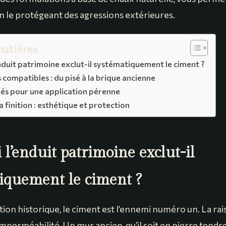
en le protégeant des agressions extérieures.
matières
nduit patrimoine exclut-il systématiquement le ciment ?
 compatibles : du pisé à la brique ancienne
lés pour une application pérenne
a finition : esthétique et protection
l’enduit patrimoine exclut-il
iquement le ciment ?
ion historique, le ciment est l’ennemi numéro un. La rai
 imperméabilité. Un mur ancien, qu’il soit en pierre tend