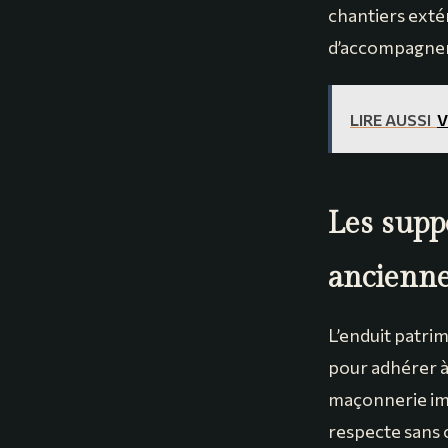
chantiers extér
d’accompagner 
LIRE AUSSI
V
Les suppo
ancienn
L’enduit patri
pour adhérer à
maçonnerie imp
respecte sans 