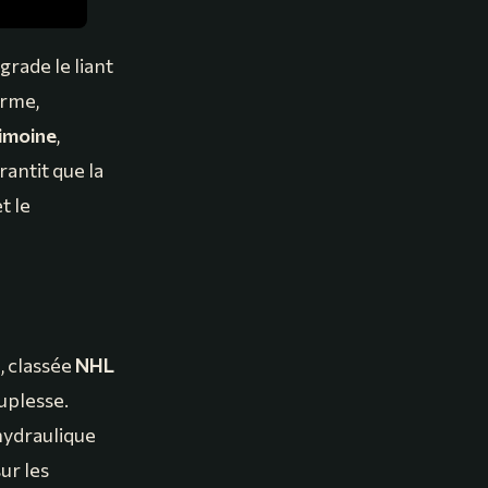
rade le liant
erme,
rimoine
,
rantit que la
t le
, classée
NHL
uplesse.
hydraulique
ur les