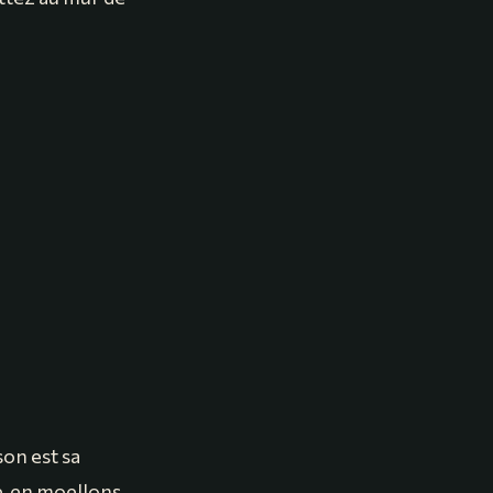
son est sa
re, en moellons