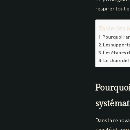
respirer tout 
Table des 
Pourquoi l’e
Les supports
Les étapes c
Le choix de l
Pourquoi 
systémat
Dans la rénovat
rigidité et son