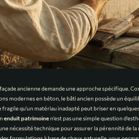
 façade ancienne demande une approche spécifique. Co
ons modernes en béton, le bâti ancien possède un équili
fragile qu’un matériau inadapté peut briser en quelques
un
enduit patrimoine
n’est pas une simple question d’esth
t une nécessité technique pour assurer la pérennité de l
t des formulations à base de chaux naturelle, vous perm