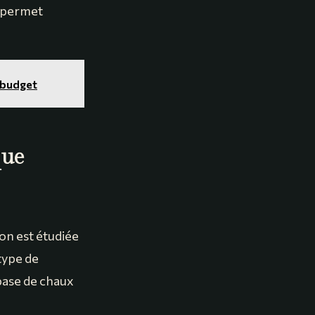
i permet
n budget
que
on est étudiée
type de
base de chaux