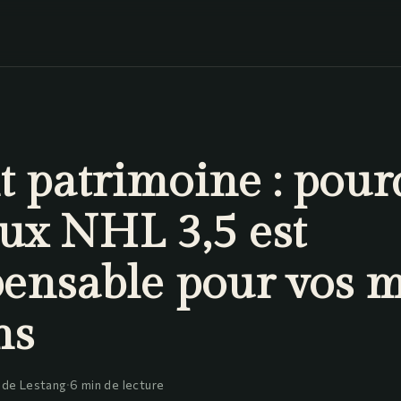
t patrimoine : pour
aux NHL 3,5 est
pensable pour vos 
ns
 de Lestang
·
6 min de lecture