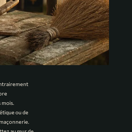
ntrairement
bre
 mois.
étique ou de
a maçonnerie.
ettez au mur de