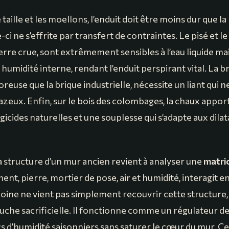
 taille et les moellons, l’enduit doit être moins dur que l
-ci ne s’effrite par transfert de contraintes. Le pisé et le
erre crue, sont extrêmement sensibles à l’eau liquide ma
 humidité interne, rendant l’enduit perspirant vital. La b
reuse que la brique industrielle, nécessite un liant qui 
azeux. Enfin, sur le bois des colombages, la chaux appor
icides naturelles et une souplesse qui s’adapte aux dilat
structure d’un mur ancien revient à analyser une
matri
ent, pierre, mortier de pose, air et humidité, interagit
oine ne vient pas simplement recouvrir cette structure, i
he sacrificielle. Il fonctionne comme un régulateur de 
ics d’humidité saisonniers sans saturer le cœur du mur. 