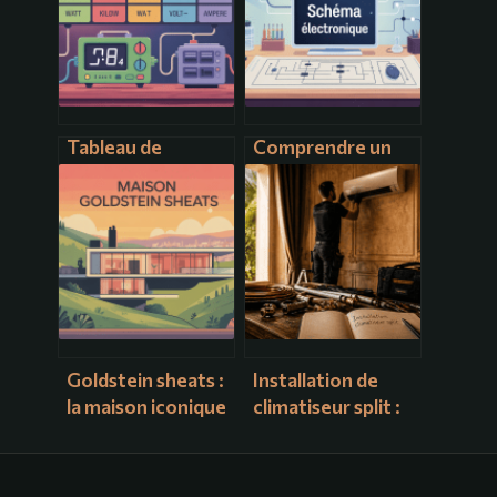
Tableau de
Comprendre un
conversion en
schéma
watt : guide
électronique :
pratique pour
bases, lecture et
convertir vos
bonnes pratiques
puissances
Goldstein sheats :
Installation de
la maison iconique
climatiseur split :
qui fascine
30 bars de
toujours los
pression et 4
angeles
étapes pour une