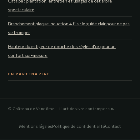
Catalpa : plantation, entretien et usages de cet arbre
spectaculaire
Branchement plaque induction 4 fils : le guide clair pour ne pas
se tromper
Hauteur du mitigeur de douche : les règles d'or pour un
confort sur-mesure
EN PARTENARIAT
© Château de Vendôme — L'art de vivre contemporain.
Mentions légales
Politique de confidentialité
Contact