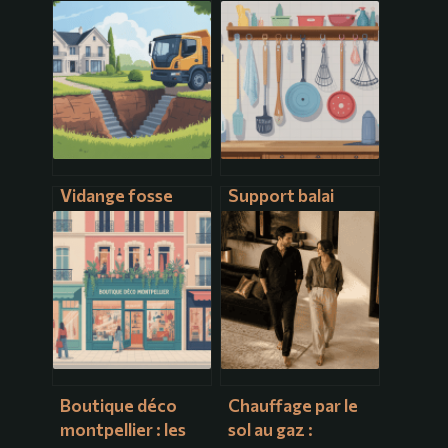
Vidange fosse
Support balai
septique tarif : ce
mural : comment
qu’il faut vraiment
choisir et
prévoir en budget
organiser
efficacement vos
rangements
Boutique déco
Chauffage par le
montpellier : les
sol au gaz :