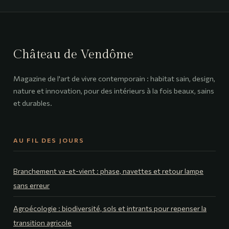
meilleures
confort
adresses pour
thermique intégral
sublimer votre
et économies
intérieur
d’énergie durables
Château de Vendôme
Magazine de l'art de vivre contemporain : habitat sain, design,
nature et innovation, pour des intérieurs à la fois beaux, sains
et durables.
AU FIL DES JOURS
Branchement va-et-vient : phase, navettes et retour lampe
sans erreur
Agroécologie : biodiversité, sols et intrants pour repenser la
transition agricole