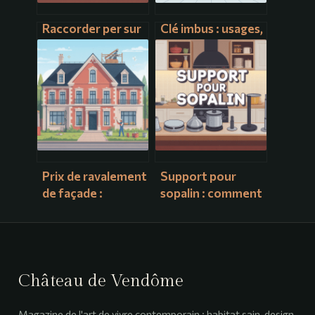
Raccorder per sur
Clé imbus : usages,
cuivre : méthodes
tailles et conseils
fiables et erreurs à
pour bien la choisir
éviter
Prix de ravalement
Support pour
de façade :
sopalin : comment
comprendre et
choisir un modèle
maîtriser votre
pratique et
budget
esthétique
Château de Vendôme
Magazine de l'art de vivre contemporain : habitat sain, design,