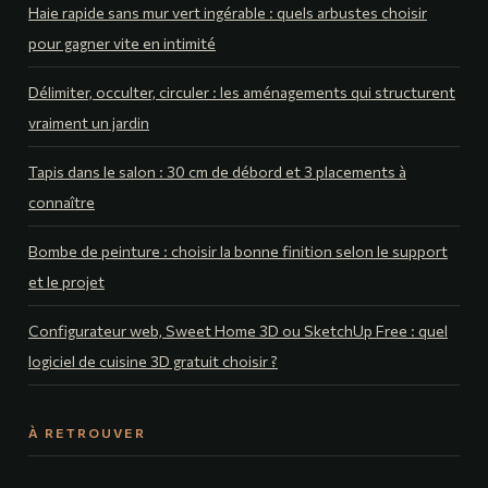
Haie rapide sans mur vert ingérable : quels arbustes choisir
pour gagner vite en intimité
Délimiter, occulter, circuler : les aménagements qui structurent
vraiment un jardin
Tapis dans le salon : 30 cm de débord et 3 placements à
connaître
Bombe de peinture : choisir la bonne finition selon le support
et le projet
Configurateur web, Sweet Home 3D ou SketchUp Free : quel
logiciel de cuisine 3D gratuit choisir ?
À RETROUVER