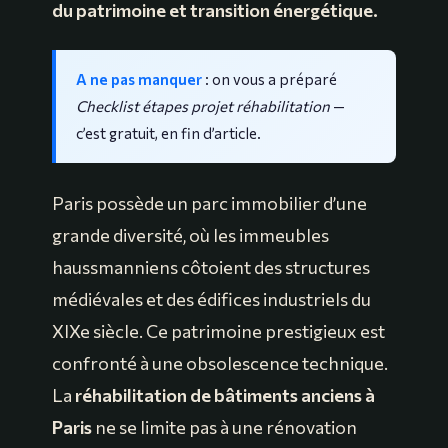
du patrimoine et transition énergétique.
A ne pas manquer
: on vous a préparé
Checklist étapes projet réhabilitation
—
c’est gratuit, en fin d’article.
Paris possède un parc immobilier d’une
grande diversité, où les immeubles
haussmanniens côtoient des structures
médiévales et des édifices industriels du
XIXe siècle. Ce patrimoine prestigieux est
confronté à une obsolescence technique.
La
réhabilitation de bâtiments anciens à
Paris
ne se limite pas à une rénovation