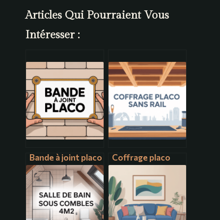
Articles Qui Pourraient Vous
Intéresser :
Bande à joint placo
Coffrage placo
: conseils
sans rail :
essentiels pour
méthodes simples
des joints invisibles
et astuces de pro