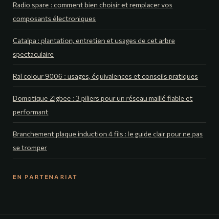
Radio spare : comment bien choisir et remplacer vos
composants électroniques
Catalpa : plantation, entretien et usages de cet arbre
spectaculaire
Ral colour 9006 : usages, équivalences et conseils pratiques
Domotique Zigbee : 3 piliers pour un réseau maillé fiable et
performant
Branchement plaque induction 4 fils : le guide clair pour ne pas
se tromper
EN PARTENARIAT