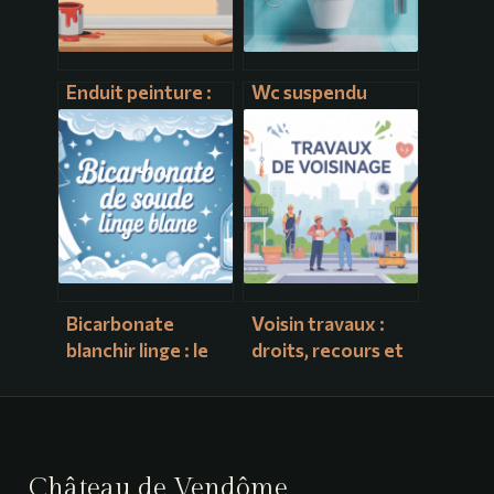
Enduit peinture :
Wc suspendu
bien préparer ses
geberit : le guide
murs pour un
complet pour bien
résultat
choisir et installer
impeccable
Bicarbonate
Voisin travaux :
blanchir linge : le
droits, recours et
guide pratique
bonnes pratiques
pour un blanc
pour garder de
éclatant
bonnes relations
Château de Vendôme