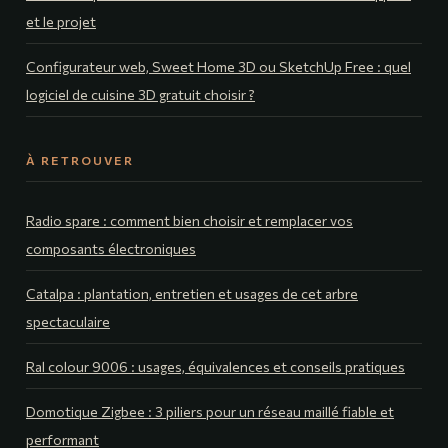
et le projet
Configurateur web, Sweet Home 3D ou SketchUp Free : quel
logiciel de cuisine 3D gratuit choisir ?
À RETROUVER
Radio spare : comment bien choisir et remplacer vos
composants électroniques
Catalpa : plantation, entretien et usages de cet arbre
spectaculaire
Ral colour 9006 : usages, équivalences et conseils pratiques
Domotique Zigbee : 3 piliers pour un réseau maillé fiable et
performant