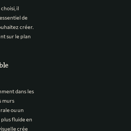
hoisi, il
 essentiel de
ouhaitez créer.
nt sur le plan
ble
amment dans les
es murs
rale ou un
 plus fluide en
isuelle crée