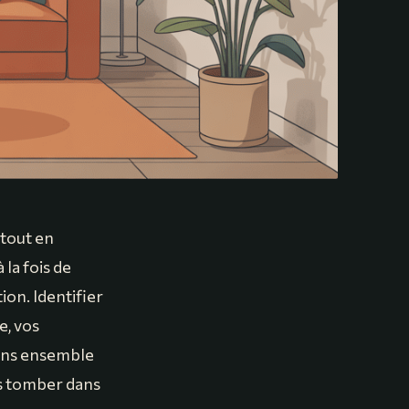
 tout en
la fois de
ion. Identifier
e, vos
rons ensemble
s tomber dans