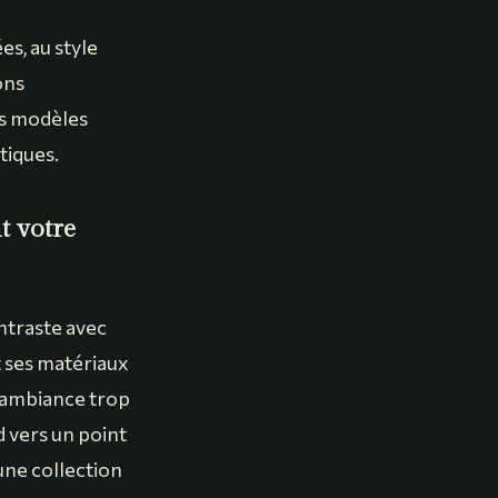
es, au style
ons
ns modèles
tiques.
t votre
ontraste avec
t ses matériaux
e ambiance trop
rd vers un point
une collection