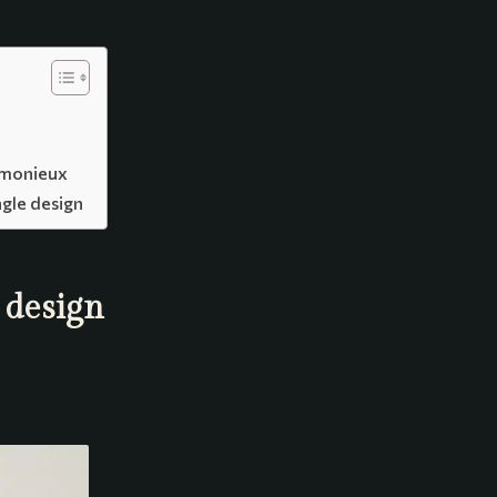
armonieux
ngle design
 design