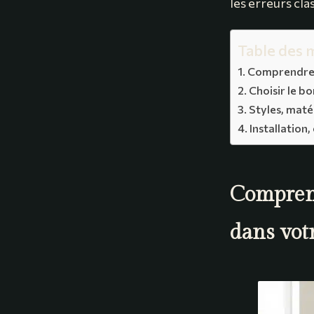
les erreurs cla
Table des 
Comprendre l
Choisir le b
Styles, maté
Installation
Comprend
dans vot