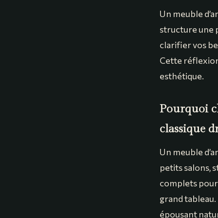
Un meuble d’ang
structure une p
clarifier vos b
Cette réflexio
esthétique.
Pourquoi c
classique dr
Un meuble d’an
petits salons,
complets pour 
grand tableau. 
épousant nature