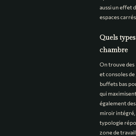
aussi un effet 
espaces carrés 
Quels types
chambre
On trouve des 
et consoles de
buffets bas pou
qui maximisent
également des b
miroir intégré,
typologie répon
zone de travai