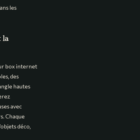
ans les
 la
ur box internet
les, des
’angle hautes
erez
uses avec
rs. Chaque
’objets déco,