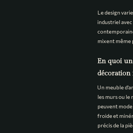
Le design varie
industriel avec
contemporaines
mixent même pl
En quoi un 
décoration 
Un meuble d’ang
les murs ou le
peuvent modern
froide et minér
précis de la pi