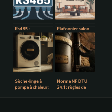
Rs485 :
Plafonnier salon
comprendre,
design : comment
choisir et utiliser
choisir le modèle
ce bus de
idéal pour votre
communication
intérieur
industrielle
Sèche-linge à
Norme NF DTU
pompe à chaleur :
24.1 : règles de
50 % d’économie
sécurité et
et 4 secrets de
conformité des
fonctionnement
conduits de fumée