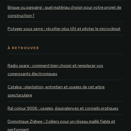
Brique ou parpaing : quel matériau choisir pour votre projet de
construction ?
Potager sous serre : récolter plus tôt et piloter le microclimat
À RETROUVER
Radio spare : comment bien choisir et remplacer vos
composants électroniques
Catalpa : plantation, entretien et usages de cet arbre
spectaculaire
Ral colour 9006 : usages, équivalences et conseils pratiques
Domotique Zigbee : 3 piliers pour un réseau maillé fiable et
performant